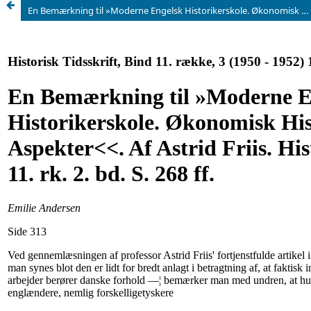
En Bemærkning til »Moderne Engelsk Historikerskole. Økonomisk Historie. Nogle Aspekter&lt;&lt;. Af Astrid Friis. Hist. Tidsskrift 11. rk. 2. bd. S. 268 ff.