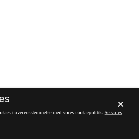
es
×
ookies i overensstemmelse med vores cookiepolitik.
Se vores