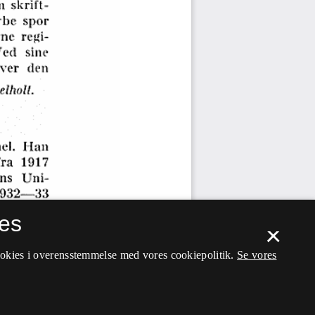
es
×
ookies i overensstemmelse med vores cookiepolitik.
Se vores