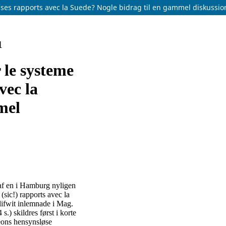
ur ses rapports avec la Suede? Nogle bidrag til en gammel diskussio