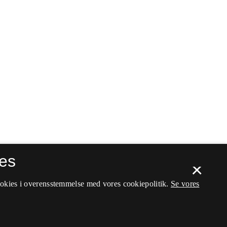
es
×
ookies i overensstemmelse med vores cookiepolitik.
Se vores