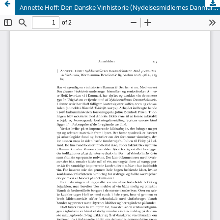
Annette Hoff: Den Danske Vinhistorie (Nydelsesmidlernes Danmarkshistorie, Bind 4). Wormianum, Den Gamle By, Aarhus 2018.