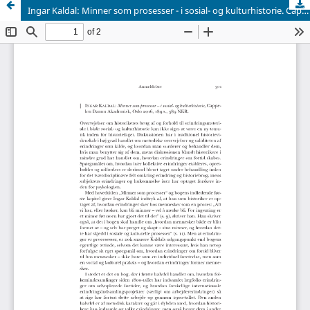
Ingar Kaldal: Minner som prosesser - i sosial- og kulturhistorie. Cappelen Damm Akademisk, Oslo, 2016.