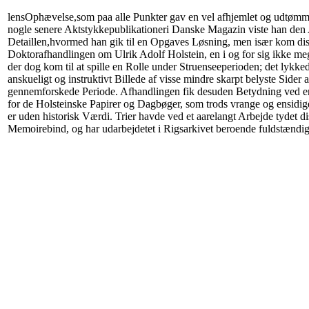
lensOphævelse,som paa alle Punkter gav en vel afhjemlet og udtømm
nogle senere Aktstykkepublikationeri Danske Magazin viste han den
Detaillen,hvormed han gik til en Opgaves Løsning, men især kom di
Doktorafhandlingen om Ulrik Adolf Holstein, en i og for sig ikke me
der dog kom til at spille en Rolle under Struenseeperioden; det lykkede
anskueligt og instruktivt Billede af visse mindre skarpt belyste Sider a
gennemforskede Periode. Afhandlingen fik desuden Betydning ved 
for de Holsteinske Papirer og Dagbøger, som trods vrange og ensi
er uden historisk Værdi. Trier havde ved et aarelangt Arbejde tydet di
Memoirebind, og har udarbejdetet i Rigsarkivet beroende fuldstændigt