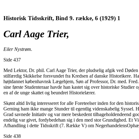
Historisk Tidsskrift, Bind 9. række, 6 (1929) 1
Carl Aage Trier,
Eiler Nystrøm.
Side 437
Med Lektor, Dr. phil. Carl Aage Trier, der pludselig afgik ved Døden 
stilfærdig Skikkelse forsvundet fra Kredsen af danske Historikere. Ha
højtdannet københavnsk Lægehjem, Søn af Professor, Dr. med. Fred. J
sine første Studenteraar havde han kastet sig over historiske Studier 
en af de unge skattet og beundret Historielærer.
Skønt altid livlig interesseret for alle Foreteelser inden for den hist
Gerning ham ikke mange Stunder til egentlig videnskabelig Syssel. He
Grad savnede Initiativ og var mere beskedent tilbageholdendeend go
endelig var givet, fordybedehan sig i den med stor Grundighed. Et V
Afhandling i dette Tidsskrift (7. Række V) om NegerhandelensOphæ
Side 438