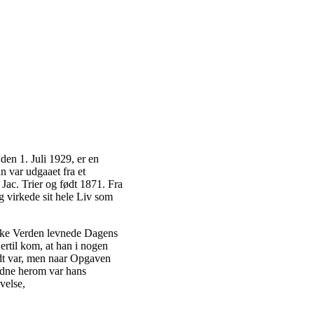
den 1. Juli 1929, er en
n var udgaaet fra et
ac. Trier og født 1871. Fra
og virkede sit hele Liv som
oriske Verden levnede Dagens
rtil kom, at han i nogen
dt var, men naar Opgaven
idne herom var hans
velse,