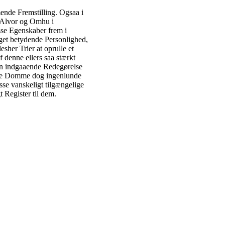
ende Fremstilling. Ogsaa i
 Alvor og Omhu i
sse Egenskaber frem i
get betydende Personlighed,
sher Trier at oprulle et
f denne ellers saa stærkt
en indgaaende Redegørelse
dige Domme dog ingenlunde
sse vanskeligt tilgængelige
 Register til dem.