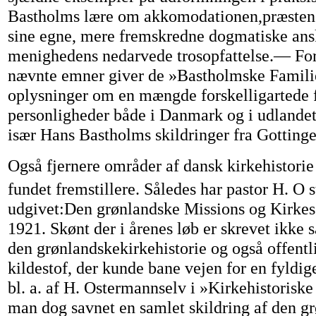
Bastholms lære om akkomodationen,præstens
sine egne, mere fremskredne dogmatiske ans
menighedens nedarvede trosopfattelse.— Fo
nævnte emner giver de »Bastholmske Famili
oplysninger om en mængde forskelligartede 
personligheder både i Danmark og i udlande
især Hans Bastholms skildringer fra Gottinge
Også fjernere områder af dansk kirkehistorie
fundet fremstillere. Således har pastor H. O 
udgivet:Den grønlandske Missions og Kirkes
1921. Skønt der i årenes løb er skrevet ikke 
den grønlandskekirkehistorie og også offentli
kildestof, der kunde bane vejen for en fyldige
bl. a. af H. Ostermannselv i »Kirkehistorisk
man dog savnet en samlet skildring af den g