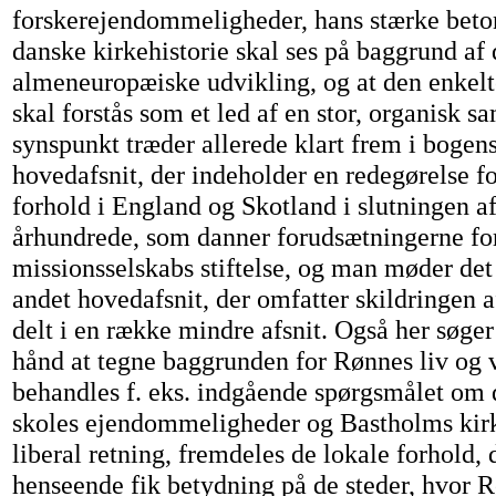
forskerejendommeligheder, hans stærke beton
danske kirkehistorie skal ses på baggrund af
almeneuropæiske udvikling, og at den enkelt
skal forstås som et led af en stor, organisk
synspunkt træder allerede klart frem i bogens
hovedafsnit, der indeholder en redegørelse fo
forhold i England og Skotland i slutningen af
århundrede, som danner forudsætningerne fo
missionsselskabs stiftelse, og man møder det
andet hovedafsnit, der omfatter skildringen a
delt i en række mindre afsnit. Også her søger
hånd at tegne baggrunden for Rønnes liv og 
behandles f. eks. indgående spørgsmålet om
skoles ejendommeligheder og Bastholms kirke
liberal retning, fremdeles de lokale forhold, d
henseende fik betydning på de steder, hvor 