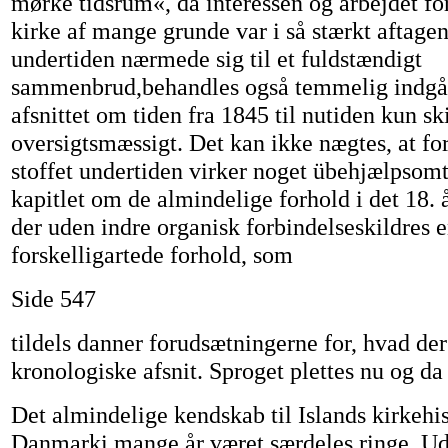
mørke tidsrum«, da interessen og arbejdet f
kirke af mange grunde var i så stærkt aftagen
undertiden nærmede sig til et fuldstændigt
sammenbrud,behandles også temmelig indg
afsnittet om tiden fra 1845 til nutiden kun sk
oversigtsmæssigt. Det kan ikke nægtes, at fo
stoffet undertiden virker noget übehjælpsomt,
kapitlet om de almindelige forhold i det 18. 
der uden indre organisk forbindelseskildres
forskelligartede forhold, som
Side 547
tildels danner forudsætningerne for, hvad der 
kronologiske afsnit. Sproget plettes nu og da 
Det almindelige kendskab til Islands kirkehis
Danmarki mange år været særdeles ringe. Ud