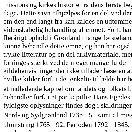
missions og kirkes historie fra dens første be
dage. Dette savn afhjælpes for en del ved d
om den end langt fra kan kaldes en udtømme
videnskabelig behandling af emnet. Forf. har 
flerårigt ophold i Grønland mange førstehånd
kunne behandle dette emne, og han har også 
trykte litteratur og en del arkivmateriale, m
forringes stærkt ved de meget mangelfulde
kildehenvisninger,der ikke tillader læseren a
hvilke kilder forf. i det enkelte tilfælde har b
et indledende kapitel om landets og folkets 
behandler forf. i et par kapitler Hans Egedes
fyldigste oplysninger findes dog i skildringe
—
Nord- og Sydgrønland 1736
50 samt af mis
—
—
blomstring 1765
92. Perioden 1792
1845, 