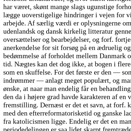
har været, skønt mange slags ugunstige forho
lægge uoverstigelige hindringer i vejen for v
arbejde. Af særlig værdi er oplysningerne o
udenlandsk og dansk kirkelig litteratur genn
oversættelser og bearbejdelser, og forf. fortje
anerkendelse for sit forsøg på en ædruelig og
bedømmelse af forholdet mellem Danmark og
tid. Nægtes kan det dog ikke, at bogen i fler
som en skuffelse. For det første er den — som
indrømmer — anlagt meget populært, og ma
ønske, at naar man endelig får en behandling
den da i højere grad havde karakteren af en 
fremstilling. Dernæst er det et savn, at forf.
med den efterreformatorisketid og ganske lad
fra katolicismen ligge. Endelig er det en man
periodedelingen er saa lidet skarpt fremtræd