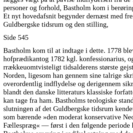
personer og forhold, Bastholm kom i berørin
Et nyt hovedafsnit begynder dernæst med fre
Guldbergske tidsrum og den stilling,
Side 545
Bastholm kom til at indtage i dette. 1778 ble
hofprædikantog 1782 kgl. konfessionarius, og
rrækkeuomtvisteligt tidsalderens største gejstl
Norden, ligesom han gennem sine talrige skr
overordentlig indflydelse og derigennem sikr
blandt den danske litteraturs klassiske forfat
kan tage fra ham. Bastholms teologiske stand
slutningen af det Guldbergske tidsrum kende
som bærende »den moderat konservative Neo
Fællespræg« — først i den følgende period