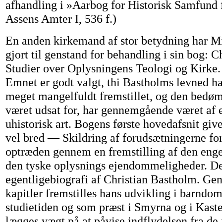
afhandling i »Aarbog for Historisk Samfund
Assens Amter I, 536 f.)
En anden kirkemand af stor betydning har 
gjort til genstand for behandling i sin bog: 
Studier over Oplysningens Teologi og Kirke
Emnet er godt valgt, thi Bastholms levned ha
meget mangelfuldt fremstillet, og den bedø
været udsat for, har gennemgående været af 
uhistorisk art. Bogens første hovedafsnit giv
vel bred — Skildring af forudsætningerne fo
optræden gennem en fremstilling af den eng
den tyske oplysnings ejendommeligheder. Der
egentligebiografi af Christian Bastholm. G
kapitler fremstilles hans udvikling i barnd
studietiden og som præst i Smyrna og i Kastel
lægges vægt på at påvise indflydelsen fra de 