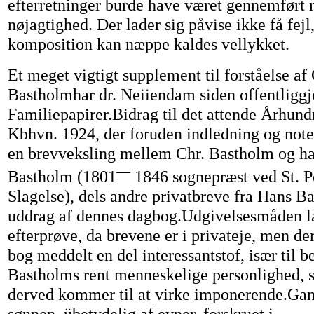
efterretninger burde have været gennemført 
nøjagtighed. Der lader sig påvise ikke få fej
komposition kan næppe kaldes vellykket.
Et meget vigtigt supplement til forståelse af 
Bastholmhar dr. Neiiendam siden offentliggj
Familiepapirer.Bidrag til det attende Århun
Kbhvn. 1924, der foruden indledning og note
en brevveksling mellem Chr. Bastholm og h
—
Bastholm (1801
1846 sognepræst ved St. Pe
Slagelse), dels andre privatbreve fra Hans B
uddrag af dennes dagbog.Udgivelsesmåden la
efterprøve, da brevene er i privateje, men d
bog meddelt en del interessantstof, især til b
Bastholms rent menneskelige personlighed, s
derved kommer til at virke imponerende.Gan
sønnen, übetydelig af evner, forskruet i