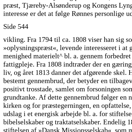
præst, Tjæreby-Alsønderup og Kongens Lyng
interesse er det at følge Rønnes personlige u
Side 544
vikling. Fra 1794 til ca. 1808 viser han sig s
»oplysningspræst«, levende interesseret i at 
menighed materielt^ bl. a. gennem forbedre
fattigpleje. Fra 1808 indtræder der en gærin
liv, og året 1813 danner det afgørende skel. 
bestemt gennembrud, der betyder en tilbagev
positivt trosstade, samlet om forsoningen s
grundtanke. Af dette gennembrud følger en ny
kirken og for præstegerningen, en opfattelse,
udslag i et energisk arbejde bl. a. for stiftels
bibelselskaber og traktatselskaber. Endelig 1
stiftelsen af »Dansk Missionsselskab«, som 