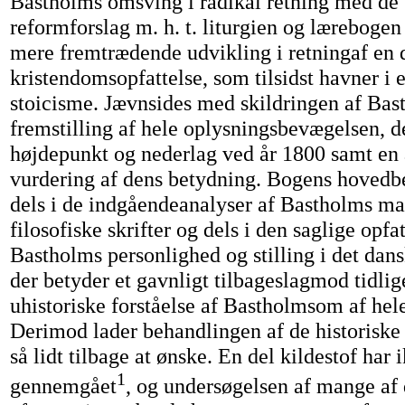
Bastholms omsving i radikal retning med de
reformforslag m. h. t. liturgien og læreboge
mere fremtrædende udvikling i retningaf en
kristendomsopfattelse, som tilsidst havner i 
stoicisme. Jævnsides med skildringen af Bas
fremstilling af hele oplysningsbevægelsen, 
højdepunkt og nederlag ved år 1800 samt en 
vurdering af dens betydning. Bogens hovedb
dels i de indgåendeanalyser af Bastholms ma
filosofiske skrifter og dels i den saglige opfat
Bastholms personlighed og stilling i det dans
der betyder et gavnligt tilbageslagmod tidlige
uhistoriske forståelse af Bastholmsom af hel
Derimod lader behandlingen af de historiske
så lidt tilbage at ønske. En del kildestof har 
1
gennemgået
, og undersøgelsen af mange af