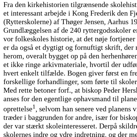
Fra den kirkehistorien tilgrænsende skolehist
et interessant arbejde i Kong Frederik den Fj
(Rytterskolerne) af Thøger Jensen, Aarhus 1
Grundlæggelsen af de 240 ryttergodsskoler er 
vor folkeskoles historie, at det nøje fortjener
er da også et dygtigt og fornuftigt skrift, der
herom, overalt bygget op på den herhenhørend
et ikke ringe arkivmateriale, hvortil der udfø
hvert enkelt tilfælde. Bogen giver først en fr
forskellige forhandlinger, som førte til skoler
Med rette betoner forf., at biskop Peder Hers
anses for den egentlige ophavsmand til plane
1
oprettelse
, selvom han senere ved planens v
træder i baggrunden for andre, især for bisk
der var stærkt skoleinteresseret. Derpå skildr
skolernes indre og ydre indretning, og der m