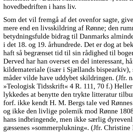
hovedbedriften i hans liv.
Som det vil fremgå af det ovenfor sagte, giv
mere end en livsskildring af Rønne; den rumm
betydningsfulde bidrag til Danmarks alminde
i det 18. og 19. århundrede. Det er dog at bekl
haft så begrænset tid til sin rådighed til bog
Derved har han overset en del interessant, h
kildemateriale (især i Sjællands bispearkiv)
måder vilde have uddybet skildringen. (Jfr.
»Teologisk Tidsskrift« 4 R. 111, 70 f.) Heller
lykkedes at benytte den trykte litteratur tilb
forf. ikke kendt H. M. Bergs tale ved Rønne
og ikke den livlige polemik mod Rønne 1808
hans indbringende, men ikke særlig dyrevenl
gæssenes »sommerplukning«. (Jfr. Christine