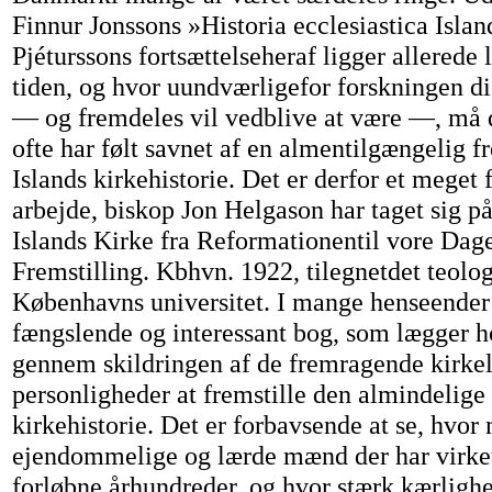
Finnur Jonssons »Historia ecclesiastica Islan
Pjéturssons fortsættelseheraf ligger allerede l
tiden, og hvor uundværligefor forskningen di
— og fremdeles vil vedblive at være —, må d
ofte har følt savnet af en almentilgængelig fr
Islands kirkehistorie. Det er derfor et meget f
arbejde, biskop Jon Helgason har taget sig på
Islands Kirke fra Reformationentil vore Dage
Fremstilling. Kbhvn. 1922, tilegnetdet teolog
Københavns universitet. I mange henseender 
fængslende og interessant bog, som lægger 
gennem skildringen af de fremragende kirke
personligheder at fremstille den almindelige
kirkehistorie. Det er forbavsende at se, hvo
ejendommelige og lærde mænd der har virket 
forløbne århundreder, og hvor stærk kærlighe