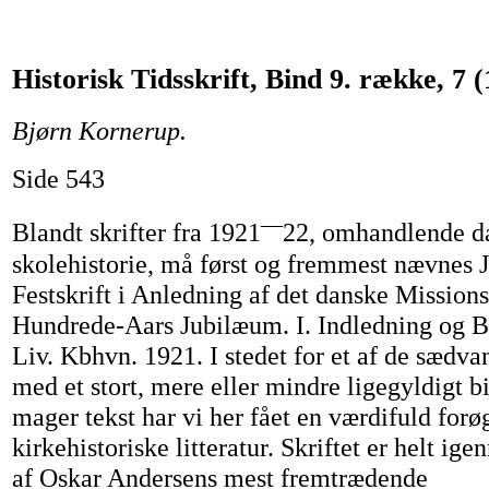
Historisk Tidsskrift, Bind 9. række, 7 (
Bjørn Kornerup.
Side 543
—
Blandt skrifter fra 1921
22, omhandlende da
skolehistorie, må først og fremmest nævnes 
Festskrift i Anledning af det danske Mission
Hundrede-Aars Jubilæum. I. Indledning og 
Liv. Kbhvn. 1921. I stedet for et af de sædvan
med et stort, mere eller mindre ligegyldigt bi
mager tekst har vi her fået en værdifuld forø
kirkehistoriske litteratur. Skriftet er helt ig
af Oskar Andersens mest fremtrædende