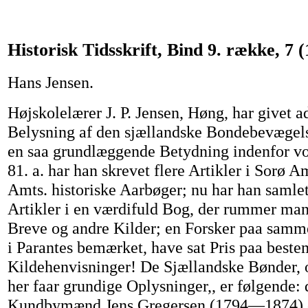
Historisk Tidsskrift, Bind 9. række, 7 (
Hans Jensen.
Højskolelærer J. P. Jensen, Høng, har givet ad
Belysning af den sjællandske Bondebevægels
en saa grundlæggende Betydning indenfor vor
81. a. har han skrevet flere Artikler i Sorø
Amts. historiske Aarbøger; nu har han samlet
Artikler i en værdifuld Bog, der rummer man
Breve og andre Kilder; en Forsker paa sam
i Parantes bemærket, have sat Pris paa beste
Kildehenvisninger! De Sjællandske Bønder,
her faar grundige Oplysninger,, er følgende: 
Kundbymænd Jens Gregersen (1794—1874) 