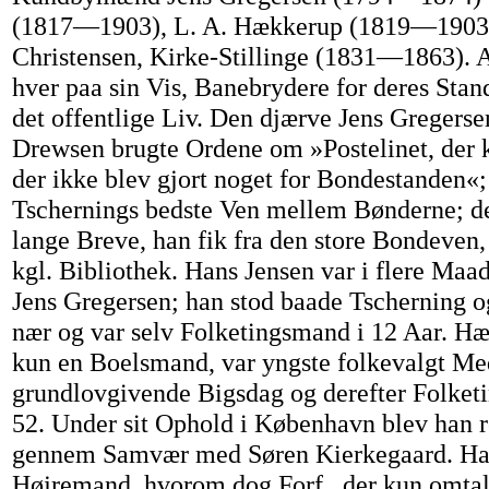
(1817—1903), L. A. Hækkerup (1819—1903)
Christensen, Kirke-Stillinge (1831—1863). Al
hver paa sin Vis, Banebrydere for deres Stand
det offentlige Liv. Den djærve Jens Gregersen
Drewsen brugte Ordene om »Postelinet, der 
der ikke blev gjort noget for Bondestanden«;
Tschernings bedste Ven mellem Bønderne; de
lange Breve, han fik fra den store Bondeven
kgl. Bibliothek. Hans Jensen var i flere Maad
Jens Gregersen; han stod baade Tscherning o
nær og var selv Folketingsmand i 12 Aar. Hæ
kun en Boelsmand, var yngste folkevalgt Me
grundlovgivende Bigsdag og derefter Folk
52. Under sit Ophold i København blev han re
gennem Samvær med Søren Kierkegaard. Han
Højremand, hvorom dog Forf., der kun omtal