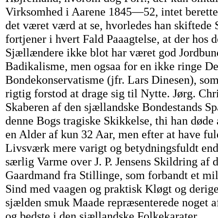
Virksomhed i Aarene 1845—52, intet berett
det været værd at se, hvorledes han skiftede
fortjener i hvert Fald Paaagtelse, at der hos d
Sjællændere ikke blot har været god Jordbu
Badikalisme, men ogsaa for en ikke ringe De
Bondekonservatisme (jfr. Lars Dinesen), som
rigtig forstod at drage sig til Nytte. Jørg. Ch
Skaberen af den sjællandske Bondestands Sp
denne Bogs tragiske Skikkelse, thi han døde 
en Alder af kun 32 Aar, men efter at have ful
Livsværk mere varigt og betydningsfuldt end 
særlig Varme over J. P. Jensens Skildring af 
Gaardmand fra Stillinge, som forbandt et mi
Sind med vaagen og praktisk Kløgt og deri
sjælden smuk Maade repræsenterede noget af
og bedste i den sjællandske Folkekarater.