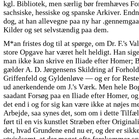
kgl. Bibliotek, men særlig bør fremhæves For
sachsiske, hessiske og spanske Arkiver. Endn
dog, at han allevegne paa ny har .gennemgaae
Kilder og set selvstændig paa dem.
M*an fristes dog til at spørge, om Dr. F.'s Va
store Opgave har været helt heldigt. Han siger
man ikke kan skrive en Iliade efter Homer;
gælder A. D. Jørgensens Skildring af Forhol
Griffenfeld og Gyldenløve — og er for Reste
ud anerkendende om J.'s Værk. Men hele Bog
saadant Forsøg paa en Iliade efter Homer, og
det end i og for sig kan være ikke at nøjes m
Arbejde, saa synes det, som om i dette Tilfæ
ført til en vis kunstlet Stræben efter Originalit
det, hvad Grundene end nu er, og der er sikker
utvivlsomt, at der meget ofte forekommer sø