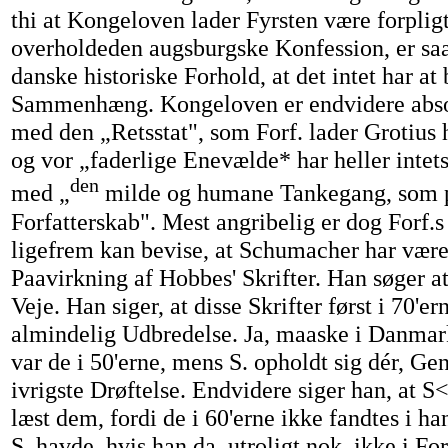
thi at Kongeloven lader Fyrsten være forpligte
overholdeden augsburgske Konfession, er saa 
danske historiske Forhold, at det intet har at
Sammenhæng. Kongeloven er endvidere absol
med den „Retsstat", som Forf. lader Grotius
og vor „faderlige Enevælde* har heller intet
den
med „
milde og humane Tankegang, som p
Forfatterskab". Mest angribelig er dog Forf.s
ligefrem kan bevise, at Schumacher har være
Paavirkning af Hobbes' Skrifter. Han søger at
Veje. Han siger, at disse Skrifter først i 70'e
almindelig Udbredelse. Ja, maaske i Danmar
var de i 50'erne, mens S. opholdt sig dér, Ge
ivrigste Drøftelse. Endvidere siger han, at S
læst dem, fordi de i 60'erne ikke fandtes i h
S. havde, hvis han da, utroligt nok, ikke i F