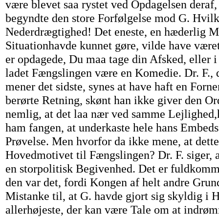
være blevet saa rystet ved Opdagelsen deraf, 
begyndte den store Forfølgelse mod G. Hvil
Nederdrægtighed! Det eneste, en hæderlig M
Situationhavde kunnet gøre, vilde have været a
er opdagede, Du maa tage din Afsked, eller i 
ladet Fængslingen være en Komedie. Dr. F., d
mener det sidste, synes at have haft en Forn
berørte Retning, skønt han ikke giver den Ord
nemlig, at det laa nær ved samme Lejlighed
ham fangen, at underkaste hele hans Embeds
Prøvelse. Men hvorfor da ikke mene, at dette
Hovedmotivet til Fængslingen? Dr. F. siger, 
en storpolitisk Begivenhed. Det er fuldkomm
den var det, fordi Kongen af helt andre Gru
Mistanke til, at G. havde gjort sig skyldig i 
allerhøjeste, der kan være Tale om at indrømm