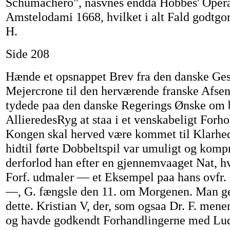
Schumachero", nasvnes endda Hobbes' Opera
Amstelodami 1668, hvilket i alt Fald godtgor 
H.
Side 208
Hænde et opsnappet Brev fra den danske Gesa
Mejercrone til den herværende franske Afsen
tydede paa den danske Regerings Ønske om 
AllieredesRyg at staa i et venskabeligt Forho
Kongen skal herved være kommet til Klarhed 
hidtil førte Dobbeltspil var umuligt og komp
derforlod han efter en gjennemvaaget Nat, h
Forf. udmaler — et Eksempel paa hans ovfr.
—, G. fængsle den 11. om Morgenen. Man g
dette. Kristian V, der, som ogsaa Dr. F. mener
og havde godkendt Forhandlingerne med Lud