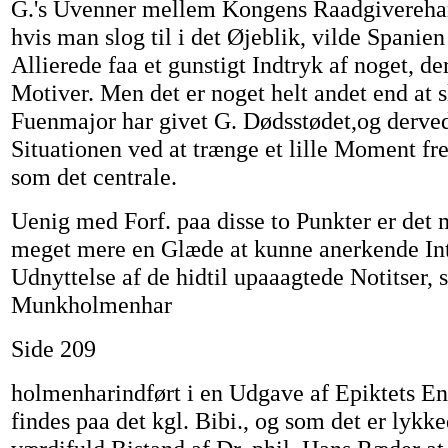
G.'s Uvenner mellem Kongens Raadgiverehar 
hvis man slog til i det Øjeblik, vilde Spanie
Allierede faa et gunstigt Indtryk af noget, de
Motiver. Men det er noget helt andet end at sl
Fuenmajor har givet G. Dødsstødet,og derved
Situationen ved at trænge et lille Moment f
som det centrale.
Uenig med Forf. paa disse to Punkter er det 
meget mere en Glæde at kunne anerkende Int
Udnyttelse af de hidtil upaaagtede Notitser,
Munkholmenhar
Side 209
holmenharindført i en Udgave af Epiktets En
findes paa det kgl. Bibi., og som det er lyk