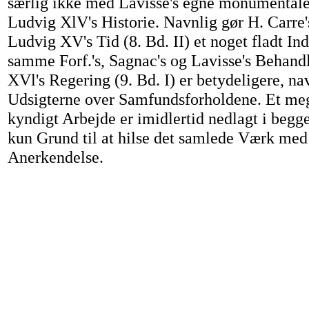
særlig ikke med Lavisse's egne monumentale 
Ludvig XlV's Historie. Navnlig gør H. Carre'
Ludvig XV's Tid (8. Bd. II) et noget fladt In
samme Forf.'s, Sagnac's og Lavisse's Behand
XVl's Regering (9. Bd. I) er betydeligere, n
Udsigterne over Samfundsforholdene. Et meg
kyndigt Arbejde er imidlertid nedlagt i begge
kun Grund til at hilse det samlede Værk med 
Anerkendelse.