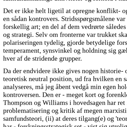
Det er ikke helt ligetil at opregne konflikt- 
en sådan kontrovers. Stridsspørgsmålene var
forskellig art; en del af dem vedrørte således
og strategi. Selv om fronterne var trukket sk
polariseringen tydelig, gjorde betydelige fors
temperament, synsvinkel og holdning sig gæ
hver af de stridende grupper.
Da der endvidere ikke gives nogen historie-
teoretisk neutral position, ud fra hvilken en
analyseres, må jeg åbent vedgå min egen hol
kontroversen. Den er - meget kort og forenklet
Thompson og Williams i hovedsagen har ret 
problematisering og kritik af megen marxisti
samfundsteori, (ii) at deres tilgang(e) og 'teo
har - forskningsstrategisk set - vist sig utrol