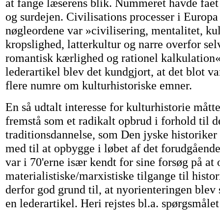
at fange læserens blik. Nummeret havde faet 
og surdejen. Civilisations processer i Europ
nøgleordene var »civilisering, mentalitet, ku
kropslighed, latterkultur og narre overfor sel
romantisk kærlighed og rationel kalkulation«
lederartikel blev det kundgjort, at det blot va
flere numre om kulturhistoriske emner.
En så udtalt interesse for kulturhistorie måt
fremstå som et radikalt opbrud i forhold til d
traditionsdannelse, som Den jyske historiker
med til at opbygge i løbet af det forudgående 
var i 70'erne især kendt for sine forsøg på a
materialistiske/marxistiske tilgange til histor
derfor god grund til, at nyorienteringen blev
en lederartikel. Heri rejstes bl.a. spørgsmålet