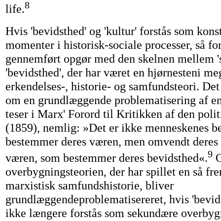
8
life.
Hvis 'bevidsthed' og 'kultur' forstås som kons
momenter i historisk-sociale processer, så for
gennemført opgør med den skelnen mellem 's
'bevidsthed', der har været en hjørnesteni m
erkendelses-, historie- og samfundsteori. Det 
om en grundlæggende problematisering af en 
teser i Marx' Forord til Kritikken af den pol
(1859), nemlig: »Det er ikke menneskenes b
bestemmer deres væren, men omvendt dere
9
væren, som bestemmer deres bevidsthed«.
O
overbygningsteorien, der har spillet en så fr
marxistisk samfundshistorie, bliver
grundlæggendeproblematisereret, hvis 'bevids
ikke længere forstås som sekundære overby