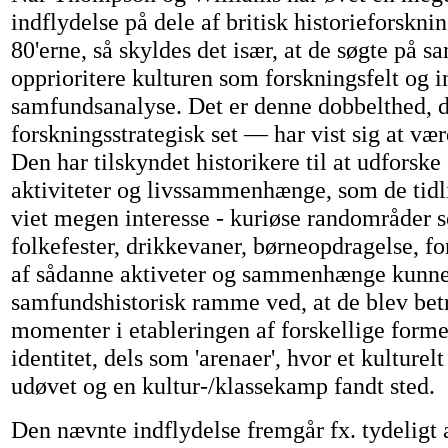
indflydelse på dele af britisk historieforsknin
80'erne, så skyldes det især, at de søgte på s
opprioritere kulturen som forskningsfelt og i
samfundsanalyse. Det er denne dobbelthed, d
forskningsstrategisk set — har vist sig at vær
Den har tilskyndet historikere til at udforsk
aktiviteter og livssammenhænge, som de tidl
viet megen interesse - kuriøse randområder so
folkefester, drikkevaner, børneopdragelse, for
af sådanne aktiveter og sammenhænge kunne 
samfundshistorisk ramme ved, at de blev bet
momenter i etableringen af forskellige forme
identitet, dels som 'arenaer', hvor et kulture
udøvet og en kultur-/klassekamp fandt sted.
Den nævnte indflydelse fremgår fx. tydeligt 