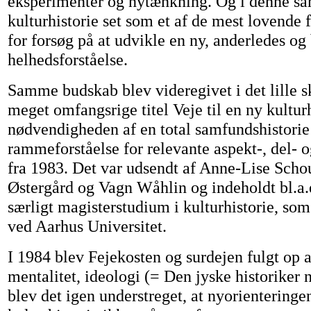
eksperimenter og nytænkning. Og i denne 
kulturhistorie set som et af de mest lovende 
for forsøg på at udvikle en ny, anderledes og
helhedsforståelse.
Samme budskab blev videregivet i det lille s
meget omfangsrige titel Veje til en ny kultu
nødvendigheden af en total samfundshistori
rammeforståelse for relevante aspekt-, del- o
fra 1983. Det var udsendt af Anne-Lise Scho
Østergård og Vagn Wåhlin og indeholdt bl.a.et
særligt magisterstudium i kulturhistorie, som
ved Aarhus Universitet.
I 1984 blev Fejekosten og surdejen fulgt op a
mentalitet, ideologi (= Den jyske historiker n
blev det igen understreget, at nyorientering