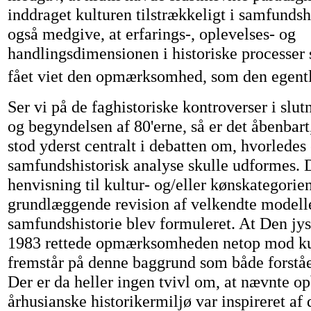
inddraget kulturen tilstrækkeligt i samfundsh
også medgive, at erfarings-, oplevelses- og
handlingsdimensionen i historiske processer 
fået viet den opmærksomhed, som den egentl
Ser vi på de faghistoriske kontroverser i slut
og begyndelsen af 80'erne, så er det åbenbart
stod yderst centralt i debatten om, hvorlede
samfundshistorisk analyse skulle udformes. 
henvisning til kultur- og/eller kønskategorie
grundlæggende revision af velkendte modelle
samfundshistorie blev formuleret. At Den jysk
1983 rettede opmærksomheden netop mod kul
fremstår på denne baggrund som både forståe
Der er da heller ingen tvivl om, at nævnte op
århusianske historikermiljø var inspireret af