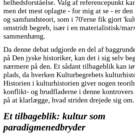
helhedsforståelse. Valg af referencepunkt kan
men det mest oplagte - for mig at se - er den
og samfundsteori, som i 70'erne fik gjort 'kultu
omstridt begreb, især i en materialistisk/marx
sammenhæng.
Da denne debat udgjorde en del af baggrund
på Den jyske historiker, kan det i sig selv beg
nærmere på den. Et sådant tilbageblik kan iø
plads, da hverken Kulturbegrebets kulturhisto
Historien i kulturhistorien giver nogen teorih
konflikt- og brudfladerne i denne kontrovers -
på at klarlægge, hvad striden drejede sig om.
Et tilbageblik: kultur som
paradigmenedbryder