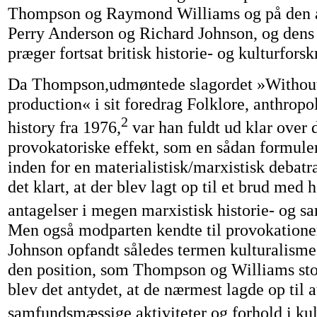
Thompson og Raymond Williams og på den a
Perry Anderson og Richard Johnson, og dens
præger fortsat britisk historie- og kulturforsk
Da Thompson,udmøntede slagordet »Without 
production« i sit foredrag Folklore, anthropo
2
history fra 1976,
var han fuldt ud klar over 
provokatoriske effekt, som en sådan formule
inden for en materialistisk/marxistisk deba
det klart, at der blev lagt op til et brud med h
antagelser i megen marxistisk historie- og s
Men også modparten kendte til provokationen
Johnson opfandt således termen kulturalisme'
den position, som Thompson og Williams st
blev det antydet, at de nærmest lagde op til a
samfundsmæssige aktiviteter og forhold i kul