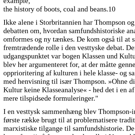
example,
the history of boots, coal and beans.10
Ikke alene i Storbritannien har Thompson o
debatten om, hvordan samfundshistoriske ana
omformes og ny tænkes. De kom også til at sp
fremtrædende rolle i den vesttyske debat. De
udgangspunktet var bogen Klassen und Kultu
blev her argumenteret for, at der måtte genn
opprioritering af kulturen i hele klasse- og 
med henvisning til især Thompson. »Ohne d
Kultur keine Klasseanalyse« - hed det i en a
mere tilspidsede formuleringer."
I en vesttysk sammenhæng blev Thompson-in
første række brugt til at problematisere tradi
marxistiske tilgange til samfundshistorie. De