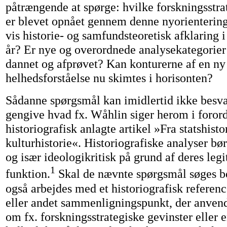
påtrængende at spørge: hvilke forskningsstra
er blevet opnået gennem denne nyorientering
vis historie- og samfundsteoretisk afklaring i
år? Er nye og overordnede analysekategorier 
dannet og afprøvet? Kan konturerne af en ny 
helhedsforståelse nu skimtes i horisonten?
Sådanne spørgsmål kan imidlertid ikke besva
gengive hvad fx. Wåhlin siger herom i fororde
historiografisk anlagte artikel »Fra statshistor
kulturhistorie«. Historiografiske analyser bør 
og især ideologikritisk på grund af deres leg
1
funktion.
Skal de nævnte spørgsmål søges b
også arbejdes med et historiografisk referenc
eller andet sammenligningspunkt, der anvende
om fx. forskningsstrategiske gevinster eller 