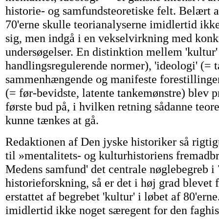
historie- og samfundsteoretiske felt. Belært a
70'erne skulle teorianalyserne imidlertid ikk
sig, men indgå i en vekselvirkning med konk
undersøgelser. En distinktion mellem 'kultur'
handlingsregulerende normer), 'ideologi' (=
sammenhængende og manifeste forestillinger)
(= før-bevidste, latente tankemønstre) blev 
første bud på, i hvilken retning sådanne teor
kunne tænkes at gå.
Redaktionen af Den jyske historiker så rigtig
til »mentalitets- og kulturhistoriens fremadb
Medens samfund' det centrale nøglebegreb i 
historieforskning, så er det i høj grad blevet
erstattet af begrebet 'kultur' i løbet af 80'erne
imidlertid ikke noget særegent for den faghis