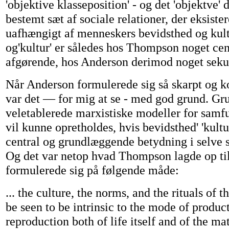
'objektive klasseposition' - og det 'objektve' 
bestemt sæt af sociale relationer, der eksiste
uafhængigt af menneskers bevidsthed og kult
og'kultur' er således hos Thompson noget cen
afgørende, hos Anderson derimod noget seku
Når Anderson formulerede sig så skarpt og k
var det — for mig at se - med god grund. Gru
veletablerede marxistiske modeller for samfu
vil kunne opretholdes, hvis bevidsthed' 'kultur
central og grundlæggende betydning i selve 
Og det var netop hvad Thompson lagde op til,
formulerede sig på følgende måde:
... the culture, the norms, and the rituals of t
be seen to be intrinsic to the mode of producti
reproduction both of life itself and of the ma