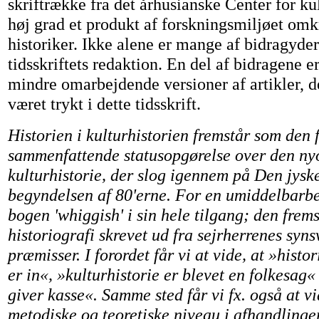
skriftrække fra det århusianske Center for ku
høj grad et produkt af forskningsmiljøet om
historiker. Ikke alene er mange af bidragyd
tidsskriftets redaktion. En del af bidragene e
mindre omarbejdende versioner af artikler, de
været trykt i dette tidsskrift.
Historien i kulturhistorien fremstår som den 
sammenfattende statusopgørelse over den ny
kulturhistorie, der slog igennem på Den jyske
begyndelsen af 80'erne. For en umiddelbarbe
bogen 'whiggish' i sin hele tilgang; den frem
historiografi skrevet ud fra sejrherrenes syns
præmisser. I forordet får vi at vide, at »histor
er in«, »kulturhistorie er blevet en folkesag«
giver kasse«. Samme sted får vi fx. også at vi
metodiske og teoretiske niveau i afhandlinge