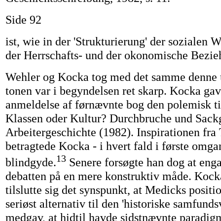
Side 92
ist, wie in der 'Strukturierung' der sozialen W
der Herrschafts- und der okonomische Bezi
Wehler og Kocka tog med det samme denne u
tonen var i begyndelsen ret skarp. Kocka gav
anmeldelse af førnævnte bog den polemisk til
Klassen oder Kultur? Durchbruche und Sackg
Arbeitergeschichte (1982). Inspirationen fr
betragtede Kocka - i hvert fald i første omga
13
blindgyde.
Senere forsøgte han dog at enga
debatten på en mere konstruktiv måde. Kock
tilslutte sig det synspunkt, at Medicks positi
seriøst alternativ til den 'historiske samfund
medgav, at hidtil havde sidstnævnte paradigm