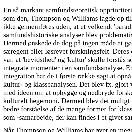
En så markant samfundsteoretisk opprioriteri
som den, Thompson og Williams lagde op til 
ikke gennemføres uden, at et velkendt 'parad
samfundshistoriske analyser blev problemati
Dermed ønskede de dog på ingen måde at gøre
særegent eller løsrevet forskningsfelt. Dere
var, at 'bevidsthed' og 'kultur' skulle forstås
integrate momenter i en samfundsanalyse. E
integration har de i første række søgt at opn
kultur- og klasseanalysen. Det blev fx. gjort 
med ideen om at opbygge og nedbryde forske
kulturelt hegemoni. Dermed blev det muligt 
bedre forståelse af de mange former for klass
som -samarbejde, der kan findes i et givet s
Når Thompson og Williams har øvet en mege