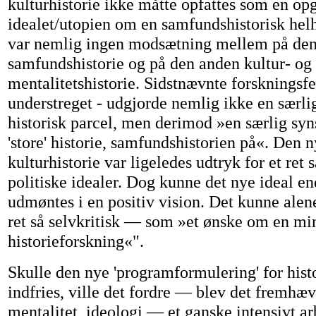
kulturhistorie ikke måtte opfattes som en opg
idealet/utopien om en samfundshistorisk helh
var nemlig ingen modsætning mellem på den
samfundshistorie og på den anden kultur- og
mentalitetshistorie. Sidstnævnte forskningsfel
understreget - udgjorde nemlig ikke en særli
historisk parcel, men derimod »en særlig syn
'store' historie, samfundshistorien på«. Den n
kulturhistorie var ligeledes udtryk for et ret 
politiske idealer. Dog kunne det nye ideal e
udmøntes i en positiv vision. Det kunne ale
ret så selvkritisk — som »et ønske om en m
historieforskning«".
Skulle den nye 'programformulering' for histo
indfries, ville det fordre — blev det fremhæv
mentalitet, ideologi — et ganske intensivt ar