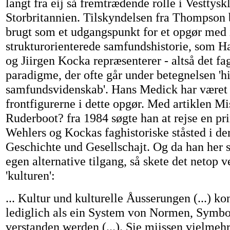
langt fra eij så fremtrædende rolle i Vesttysk
Storbritannien. Tilskyndelsen fra Thompson
brugt som et udgangspunkt for et opgør med 
strukturorienterede samfundshistorie, som H
og Jiirgen Kocka repræsenterer - altså det fa
paradigme, der ofte går under betegnelsen 'hi
samfundsvidenskab'. Hans Medick har været 
frontfigurerne i dette opgør. Med artiklen M
Ruderboot? fra 1984 søgte han at rejse en pr
Wehlers og Kockas faghistoriske ståsted i der
Geschichte und Gesellschajt. Og da han her sk
egen alternative tilgang, så skete det netop 
'kulturen':
... Kultur und kulturelle Åusserungen (...) ko
lediglich als ein System von Normen, Symb
verstanden werden (...). Sie miissen vielmehr (