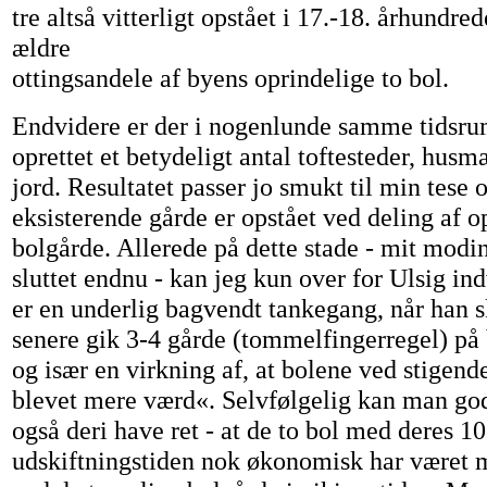
tre altså vitterligt opstået i 17.-18. århundre
ældre
ottingsandele af byens oprindelige to bol.
Endvidere er der i nogenlunde samme tidsru
oprettet et betydeligt antal toftesteder, hu
jord. Resultatet passer jo smukt til min tese 
eksisterende gårde er opstået ved deling af o
bolgårde. Allerede på dette stade - mit modi
sluttet endnu - kan jeg kun over for Ulsig in
er en underlig bagvendt tankegang, når han s
senere gik 3-4 gårde (tommelfingerregel) på b
og især en virkning af, at bolene ved stigen
blevet mere værd«. Selvfølgelig kan man god
også deri have ret - at de to bol med deres 10
udskiftningstiden nok økonomisk har været 