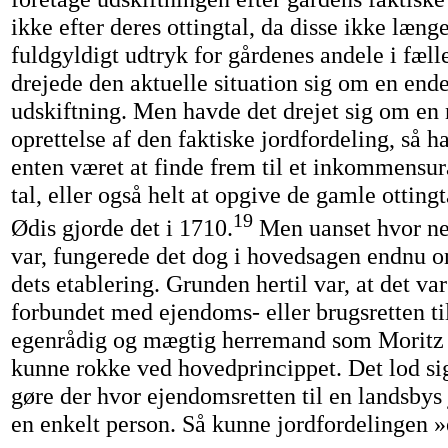
ikke efter deres ottingtal, da disse ikke længe
fuldgyldigt udtryk for gårdenes andele i fæll
drejede den aktuelle situation sig om en end
udskiftning. Men havde det drejet sig om en
oprettelse af den faktiske jordfordeling, så h
enten været at finde frem til et inkommensur
tal, eller også helt at opgive de gamle otting
19
Ødis gjorde det i 1710.
Men uanset hvor ne
var, fungerede det dog i hovedsagen endnu o
dets etablering. Grunden hertil var, at det var
forbundet med ejendoms- eller brugsretten til
egenrådig og mægtig herremand som Moritz
kunne rokke ved hovedprincippet. Det lod sig
gøre der hvor ejendomsretten til en landsbys j
en enkelt person. Så kunne jordfordelingen »