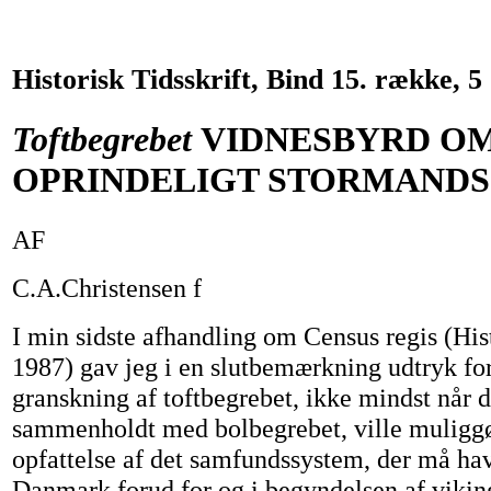
Historisk Tidsskrift, Bind 15. række, 5
Toftbegrebet
VIDNESBYRD OM
OPRINDELIGT STORMAND
AF
C.A.Christensen f
I min sidste afhandling om Census regis (Hist
1987) gav jeg i en slutbemærkning udtryk fo
granskning af toftbegrebet, ikke mindst når d
sammenholdt med bolbegrebet, ville muliggø
opfattelse af det samfundssystem, der må have
Danmark forud for og i begyndelsen af viking