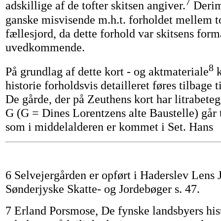
7
adskillige af de tofter skitsen angiver.
Derim
ganske misvisende m.h.t. forholdet mellem t
fællesjord, da dette forhold var skitsens form
uvedkommende.
8
På grundlag af dette kort - og aktmateriale
k
historie forholdsvis detailleret føres tilbage 
De gårde, der på Zeuthens kort har litrabete
G (G = Dines Lorentzens alte Baustelle) går ti
som i middelalderen er kommet i Set. Hans
6 Selvejergården er opført i Haderslev Lens
Sønderjyske Skatte- og Jordebøger s. 47.
7 Erland Porsmose, De fynske landsbyers hist