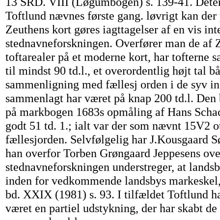
13 SRD. VIII (Løgumbogen) s. 139-41. Deter
Toftlund nævnes første gang. løvrigt kan der
Zeuthens kort gøres iagttagelser af en vis int
stednavneforskningen. Overfører man de af 
toftarealer på et moderne kort, har tofterne
til mindst 90 td.l., et overordentlig højt tal b
sammenligning med fællesj orden i de syv in
sammenlagt har været på knap 200 td.l. Den 
på markbogen 1683s opmåling af Hans Schacks
godt 51 td. 1.; ialt var der som nævnt 15V2 ot
fællesjorden. Selvfølgelig har J.Kousgaard Sø
han overfor Torben Grøngaard Jeppesens ove
stednavneforskningen understreger, at landsb
inden for vedkommende landsbys markeskel,
bd. XXIX (1981) s. 93. I tilfældet Toftlund ha
været en partiel udstykning, der har skabt de