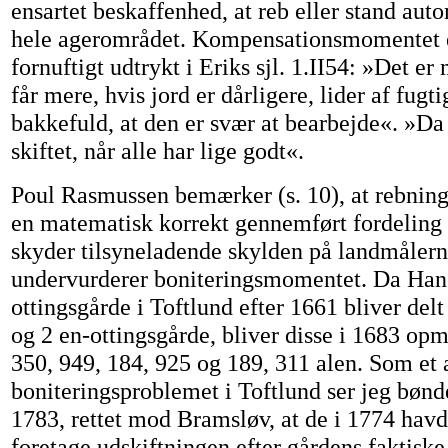
ensartet beskaffenhed, at reb eller stand a
hele agerområdet. Kompensationsmomentet e
fornuftigt udtrykt i Eriks sjl. 1.II54: »Det er
får mere, hvis jord er dårligere, lider af fugti
bakkefuld, at den er svær at bearbejde«. »Da 
skiftet, når alle har lige godt«.
Poul Rasmussen bemærker (s. 10), at rebning
en matematisk korrekt gennemført fordeling 
skyder tilsyneladende skylden på landmålerne
undervurderer boniteringsmomentet. Da Han
ottingsgårde i Toftlund efter 1661 bliver delt
og 2 en-ottingsgårde, bliver disse i 1683 opm
350, 949, 184, 925 og 189, 311 alen. Som et 
boniteringsproblemet i Toftlund ser jeg bønd
1783, rettet mod Bramsløv, at de i 1774 havd
foretage udskiftningen efter gårdens faktiske