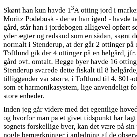
3
Skønt han kun havde 1
A otting jord i marke
Moritz Podebusk - der er han igen! - havde ta
gård, står han i jordebogen alligevel opført 
yder ægter og redskud som en sådan, skønt de
normalt i Stenderup, at der går 2 ottinger på 
Toftlund gik der 4 ottinger på en helgård, jf
gård ovf. omtalt. Begge byer havde 16 otting
Stenderup svarede dette fiskalt til 8 helgårde
tilliggender var større, i Toftlund til 4. 801-
som et harmonikasystem, lige anvendeligt fo
store enheder.
Inden jeg går videre med det egentlige hov
og hvorfor man på et givet tidspunkt har lagt 
sognets forskellige byer, kan det være på sin 
nogle bemærkninger i anledning af de observ