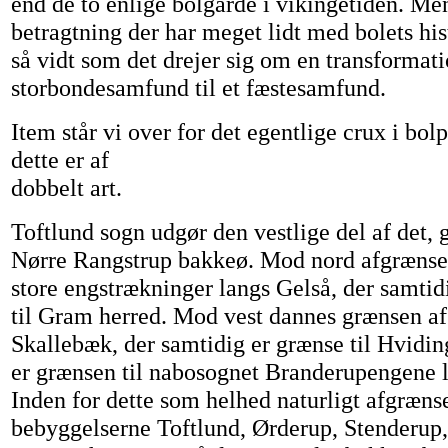
end de to enlige bolgårde i vikingetiden. Men
betragtning der har meget lidt med bolets hist
så vidt som det drejer sig om en transformati
storbondesamfund til et fæstesamfund.
Item står vi over for det egentlige crux i bo
dette er af
dobbelt art.
Toftlund sogn udgør den vestlige del af det,
Nørre Rangstrup bakkeø. Mod nord afgrænse
store engstrækninger langs Gelså, der samti
til Gram herred. Mod vest dannes grænsen af
Skallebæk, der samtidig er grænse til Hvidi
er grænsen til nabosognet Branderupengene 
Inden for dette som helhed naturligt afgræns
bebyggelserne Toftlund, Ørderup, Stenderup,