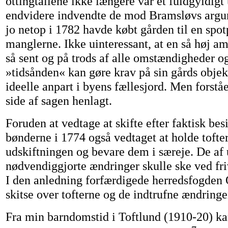
ottingtallene ikke længere var et fuldgyldigt
endvidere indvendte de mod Bramsløvs argum
jo netop i 1782 havde købt gården til en spot
manglerne. Ikke uinteressant, at en så høj am
så sent og på trods af alle omstændigheder 
»tidsånden« kan gøre krav på sin gårds objekt
ideelle anpart i byens fællesjord. Men forstå
side af sagen henlagt.
Foruden at vedtage at skifte efter faktisk be
bønderne i 1774 også vedtaget at holde tofte
udskiftningen og bevare dem i særeje. De af
nødvendiggjorte ændringer skulle ske ved fri
I den anledning forfærdigede herredsfogden
skitse over tofterne og de indtrufne ændringe
Fra min barndomstid i Toftlund (1910-20) k