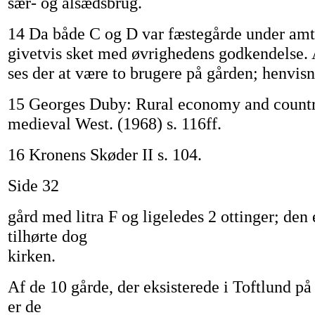
sær- og alsædsbrug.
14 Da både C og D var fæstegårde under amte
givetvis sket med øvrighedens godkendelse. 
ses der at være to brugere på gården; henvisn
15 Georges Duby: Rural economy and country
medieval West. (1968) s. 116ff.
16 Kronens Skøder II s. 104.
Side 32
gård med litra F og ligeledes 2 ottinger; den 
tilhørte dog
kirken.
Af de 10 gårde, der eksisterede i Toftlund på
er de