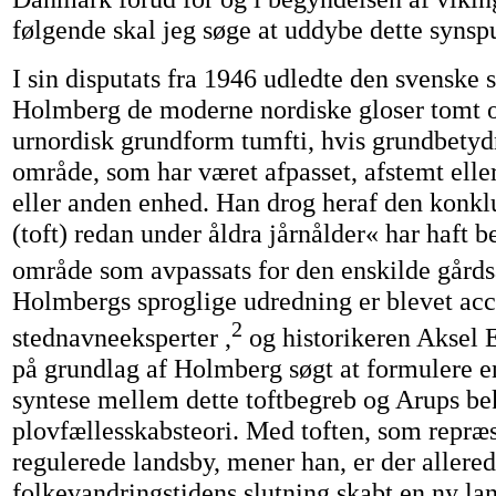
følgende skal jeg søge at uddybe dette synsp
I sin disputats fra 1946 udledte den svenske 
Holmberg de moderne nordiske gloser tomt og
urnordisk grundform tumfti, hvis grundbetyd
område, som har været afpasset, afstemt eller
eller anden enhed. Han drog heraf den konkl
(toft) redan under åldra jårnålder« har haft 
område som avpassats for den enskilde gårds
Holmbergs sproglige udredning er blevet acc
2
stednavneeksperter ,
og historikeren Aksel 
på grundlag af Holmberg søgt at formulere e
syntese mellem dette toftbegreb og Arups b
plovfællesskabsteori. Med toften, som repræ
regulerede landsby, mener han, er der allere
folkevandringstidens slutning skabt en ny la