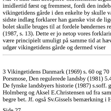
imidlertid først og fremmest, fordi den indeb
vikingetidens gårde i den enkelte by skulle væ
sidste indlæg forklarer han ganske vist de lig
bolet skulle bruges til at fordele bøndernes r
(1987, s. 13). Dette er jo netop vores forklar
være principielt umuligt på samme tid at hæv
udgør vikingetidens gårde og dermed viser
3 Vikingetidens Danmark (1969) s. 60 og 70 
Porsmose, Den regulerede landsby (1981) 5.
De fynske landsbyers historie (1987) s.soff.
Holmberg og Aksel E.Christensen ud fra sam
begre bet. Jf. også Sv.Gissels bemærkning i H
Side 27