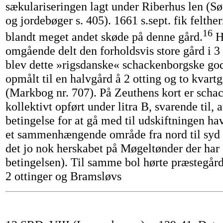
sækulariseringen lagt under Riberhus len (Sø
og jordebøger s. 405). 1661 s.sept. fik felth
16
blandt meget andet skøde på denne gård.
Ha
omgående delt den forholdsvis store gård i 3
blev dette »rigsdanske« schackenborgske god
opmålt til en halvgård å 2 otting og to kvartg
(Markbog nr. 707). På Zeuthens kort er sch
kollektivt opført under litra B, svarende til, 
betingelse for at gå med til udskiftningen hav
et sammenhængende område fra nord til syd 
det jo nok herskabet på Møgeltønder der har s
betingelsen). Til samme bol hørte præstegår
2 ottinger og Bramsløvs