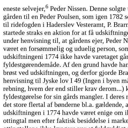
6
eneste selvejer,
Peder Nissen. Denne solgte 
gården til en Peder Poulsen, som igen 1782 s
til ridefogden i Haderslev Vesteramt, P. Bra
startede straks en aktion for at få udskiftnin
under henvisning til, at gårdens ejer, Peder 
været en forsømmelig og uduelig person, so
udskiftningeni 1774 ikke havde varetaget går
fyldestgørendemåde. Af den grund havde hans
brøst ved udskiftningen, og derfor gjorde B
henvisning til Jyske lov I 49 (Ingen i byen m
rebning, hvem der end stiller krav derom...
fyldestgørelse for sin gårds mangler. I dere
det store flertal af bønderne bl.a. gældende, 
udskiftningen i 1774 havde været enige om ik
ottingtal men efter faktisk besiddelse i mark