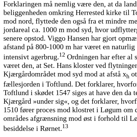
Forklaringen må nemlig være den, at da land
beliggenheden omkring Herrested kirke til T
mod nord, flyttede den også fra et mindre m
jordareal ca. 1000 m mod syd, hvor udflytte
senere opstod. Viggo Hansen har gjort opmæ
afstand på 800-1000 m har været en naturlig
12
intensivt agerbrug.
Ordningen har efter al 
været den, at Set. Hans kloster ved flytninge
Kjærgårdområdet mod syd mod at afstå x
ot
h
fællesjorden i Toftlund. Det forklarer, hvorfo
Toftlund i skødet 1547 siges at have den da 
Kjærgård »under sig«, og det forklarer, hvorfo
1510 fører proces mod klostret i Løgum om d
områdes afgrænsning mod øst i forhold til L
13
besiddelse i Rørnet.