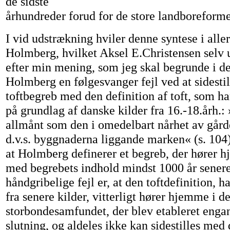
de sidste
århundreder forud for de store landboreform
I vid udstrækning hviler denne syntese i alle
Holmberg, hvilket Aksel E.Christensen selv 
efter min mening, som jeg skal begrunde i de
Holmberg en følgesvanger fejl ved at sidestil
toftbegreb med den definition af toft, som ha
på grundlag af danske kilder fra 16.-18.årh.: 
allmånt som den i omedelbart nårhet av gård
d.v.s. byggnaderna liggande marken« (s. 104)
at Holmberg definerer et begreb, der hører h
med begrebets indhold mindst 1000 år sener
håndgribelige fejl er, at den toftdefinition, 
fra senere kilder, vitterligt hører hjemme i 
storbondesamfundet, der blev etableret engan
slutning, og aldeles ikke kan sidestilles me