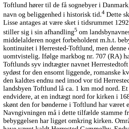
Toftlund hører til de få sognebyer i Danmark,
4
navn og beliggenhed i historisk tid.
Dette sk
Lisse antages at være sket i tidsrummet 1292
5
stiller sig i sin afhandling
om landsbynavnesk
middelalderen noget forbeholdent m.h.t. beb
kontinuitet i Herrested-Toftlund, men denne 
uomtvistelig. Ifølge markbog nr. 707 (RA) h
Toftlunds syv indtægter navnet Herrestedtoft 
sydøst for den ensomt liggende, romanske kv
den kaldtes endnu ned imod vor tid Herrested
landsbyen Toftlund lå ca. 1 km mod nord. Et 
endvidere, at en indtægt nord for kirken i 1
skønt den for bønderne i Toftlund har været 
Navngivningen må i dette tilfælde stamme fra
bebyggelsen har ligget omkring kirken. Omr
have været kaldt Herrested Gammelby. Endvi