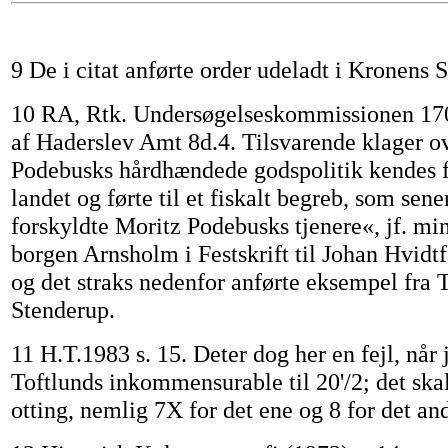
9 De i citat anførte order udeladt i Kronens S
10 RA, Rtk. Undersøgelseskommissionen 170
af Haderslev Amt 8d.4. Tilsvarende klager o
Podebusks hårdhændede godspolitik kendes f
landet og førte til et fiskalt begreb, som sen
forskyldte Moritz Podebusks tjenere«, jf. mi
borgen Arnsholm i Festskrift til Johan Hvidtf
og det straks nedenfor anførte eksempel fra 
Stenderup.
11 H.T.1983 s. 15. Deter dog her en fejl, når 
Toftlunds inkommensurable til 20'/2; det ska
otting, nemlig 7X for det ene og 8 for det and