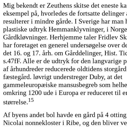
Mig bekendt er Zeuthens skitse det eneste ka
eksempel på, hvorledes de fortsatte delinger 
resulterer i mindre gårde. I Sverige har man 
plastiske udtryk Hemmanklyvninger, i Norg
Gårdkløvninger. Herhjemme taler Fridlev Sk
har foretaget en generel undersøgelse over de
det 16. og 17. årh. om Gårddelinger, Hist. Tid
s.47fF. Alle er de udtryk for den langvarige p
af århundreder reducerede oldtidens storgård 
fæstegård. løvrigt understreger Duby, at det
gammeleuropæiske mansusbegreb som helhed
omkring 1200 ude i Europa er reduceret til en
15
størrelse.
Af byens andet bol havde en gård på 4 otting 
Nicolai nonnekloster i Ribe, og den bliver v