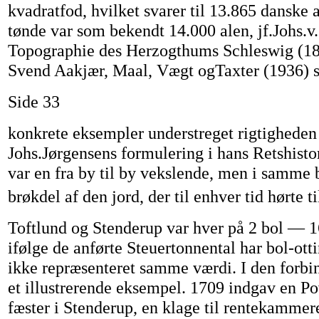
kvadratfod, hvilket svarer til 13.865 danske 
tønde var som bekendt 14.000 alen, jf.Johs.v.
Topographie des Herzogthums Schleswig (1
Svend Aakjær, Maal, Vægt ogTaxter (1936) s
Side 33
konkrete eksempler understreget rigtigheden
Johs.Jørgensens formulering i hans Retshistor
var en fra by til by vekslende, men i samme 
brøkdel af den jord, der til enhver tid hørte ti
Toftlund og Stenderup var hver på 2 bol — 1
ifølge de anførte Steuertonnental har bol-otti
ikke repræsenteret samme værdi. I den forbi
et illustrerende eksempel. 1709 indgav en 
fæster i Stenderup, en klage til rentekamme