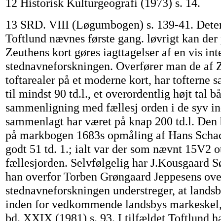
12 Historisk Kulturgeografi (1973) s. 14.
13 SRD. VIII (Løgumbogen) s. 139-41. Deter
Toftlund nævnes første gang. løvrigt kan der
Zeuthens kort gøres iagttagelser af en vis int
stednavneforskningen. Overfører man de af 
toftarealer på et moderne kort, har tofterne
til mindst 90 td.l., et overordentlig højt tal b
sammenligning med fællesj orden i de syv in
sammenlagt har været på knap 200 td.l. Den 
på markbogen 1683s opmåling af Hans Schacks
godt 51 td. 1.; ialt var der som nævnt 15V2 ot
fællesjorden. Selvfølgelig har J.Kousgaard Sø
han overfor Torben Grøngaard Jeppesens ove
stednavneforskningen understreger, at landsb
inden for vedkommende landsbys markeskel,
bd. XXIX (1981) s. 93. I tilfældet Toftlund ha