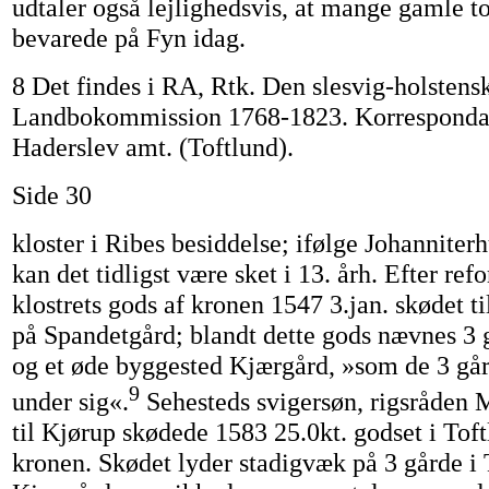
udtaler også lejlighedsvis, at mange gamle to
bevarede på Fyn idag.
8 Det findes i RA, Rtk. Den slesvig-holstens
Landbokommission 1768-1823. Korresponda
Haderslev amt. (Toftlund).
Side 30
kloster i Ribes besiddelse; ifølge Johanniterh
kan det tidligst være sket i 13. årh. Efter re
klostrets gods af kronen 1547 3.jan. skødet t
på Spandetgård; blandt dette gods nævnes 3 
og et øde byggested Kjærgård, »som de 3 går
9
under sig«.
Sehesteds svigersøn, rigsråden 
til Kjørup skødede 1583 25.0kt. godset i Toftl
kronen. Skødet lyder stadigvæk på 3 gårde i 