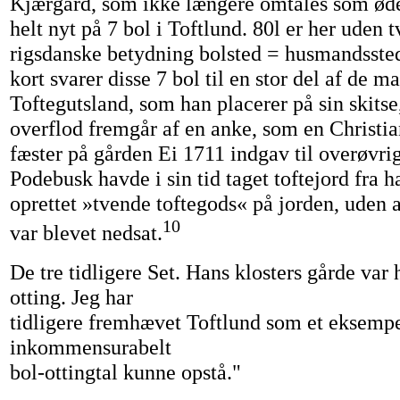
Kjærgård, som ikke længere omtales som ød
helt nyt på 7 bol i Toftlund. 80l er her uden t
rigsdanske betydning bolsted = husmandsste
kort svarer disse 7 bol til en stor del af de m
Toftegutsland, som han placerer på sin skitse,
overflod fremgår af en anke, som en Christi
fæster på gården Ei 1711 indgav til overøvr
Podebusk havde i sin tid taget toftejord fra h
oprettet »tvende toftegods« på jorden, uden 
10
var blevet nedsat.
De tre tidligere Set. Hans klosters gårde var
otting. Jeg har
tidligere fremhævet Toftlund som et eksempe
inkommensurabelt
bol-ottingtal kunne opstå."