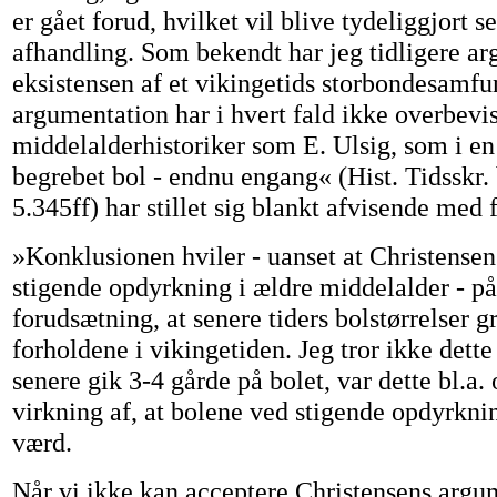
er gået forud, hvilket vil blive tydeliggjort s
afhandling. Som bekendt har jeg tidligere ar
eksistensen af et vikingetids storbondesamf
argumentation har i hvert fald ikke overbevi
middelalderhistoriker som E. Ulsig, som i e
begrebet bol - endnu engang« (Hist. Tidsskr.
5.345ff) har stillet sig blankt afvisende med 
»Konklusionen hviler - uanset at Christense
stigende opdyrkning i ældre middelalder - på
forudsætning, at senere tiders bolstørrelser gr
forholdene i vikingetiden. Jeg tror ikke dette 
senere gik 3-4 gårde på bolet, var dette bl.a.
virkning af, at bolene ved stigende opdyrkni
værd.
Når vi ikke kan acceptere Christensens argum