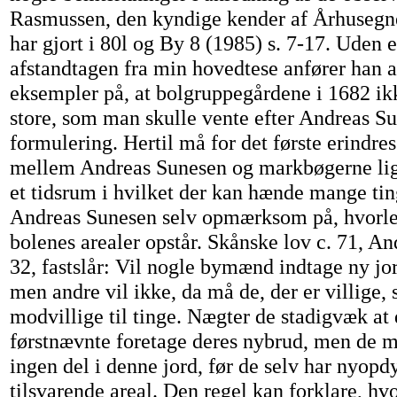
Rasmussen, den kyndige kender af Århusegn
har gjort i 80l og By 8 (1985) s. 7-17. Uden 
afstandtagen fra min hovedtese anfører han a
eksempler på, at bolgruppegårdene i 1682 ikk
store, som man skulle vente efter Andreas S
formulering. Hertil må for det første erindres
mellem Andreas Sunesen og markbøgerne lig
et tidsrum i hvilket der kan hænde mange ti
Andreas Sunesen selv opmærksom på, hvorled
bolenes arealer opstår. Skånske lov c. 71, A
32, fastslår: Vil nogle bymænd indtage ny jor
men andre vil ikke, da må de, der er villige,
modvillige til tinge. Nægter de stadigvæk at 
førstnævnte foretage deres nybrud, men de m
ingen del i denne jord, før de selv har nyopdy
tilsvarende areal. Den regel kan forklare, hv