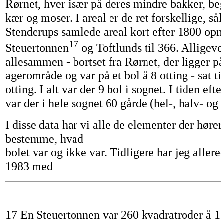
Rørnet, hver især på deres mindre bakker, b
kær og moser. I areal er de ret forskellige, s
Stenderups samlede areal kort efter 1800 opm
17
Steuertonnen
og Toftlunds til 366. Alligeve
allesammen - bortset fra Rørnet, der ligger p
agerområde og var på et bol å 8 otting - sat ti
otting. I alt var der 9 bol i sognet. I tiden ef
var der i hele sognet 60 gårde (hel-, halv- og
I disse data har vi alle de elementer der hører 
bestemme, hvad
bolet var og ikke var. Tidligere har jeg aller
1983 med
17 En Steuertonnen var 260 kvadratroder å 