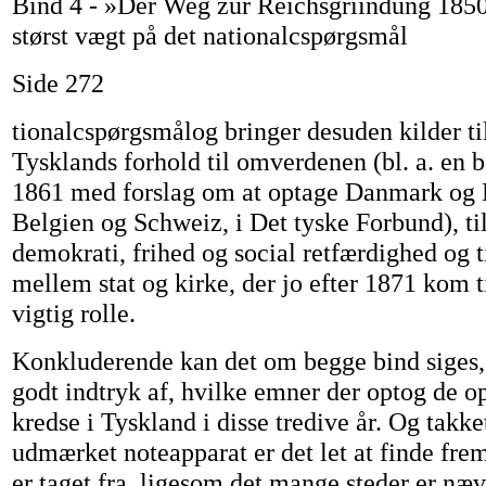
Bind 4 - »Der Weg zur Reichsgriindung 185
størst vægt på det nationalcspørgsmål
Side 272
tionalcspørgsmålog bringer desuden kilder t
Tysklands forhold til omverdenen (bl. a. en 
1861 med forslag om at optage Danmark og H
Belgien og Schweiz, i Det tyske Forbund), ti
demokrati, frihed og social retfærdighed og t
mellem stat og kirke, der jo efter 1871 kom ti
vigtig rolle.
Konkluderende kan det om begge bind siges, 
godt indtryk af, hvilke emner der optog de 
kredse i Tyskland i disse tredive år. Og takke
udmærket noteapparat er det let at finde frem
er taget fra, ligesom det mange steder er næv