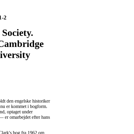
1-2
Society.
 Cambridge
iversity
dt den engelske historiker
- nu er kommet i bogform.
ånd, optaget under
— er omarbejdet efter hans
 Clark's bog fra 1962 om