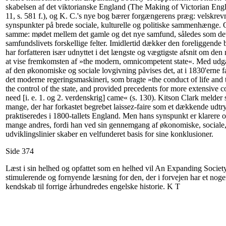
skabelsen af det viktorianske England (The Making of Victorian Engla
11, s. 581 f.), og K. C.'s nye bog bærer forgængerens præg: velskr
synspunkter på brede sociale, kulturelle og politiske sammenhænge. 
samme: mødet mellem det gamle og det nye samfund, således som det
samfundslivets forskellige felter. Imidlertid dækker den foreliggende b
har forfatteren især udnyttet i det længste og vægtigste afsnit om den 
at vise fremkomsten af »the modern, omnicompetent state«. Med ud
af den økonomiske og sociale lovgivning påvises det, at i 1830'erne 
det moderne regeringsmaskineri, som bragte »the conduct of life and 
the control of the state, and provided precedents for more extensive c
need [i. e. 1. og 2. verdenskrig] came« (s. 130). Kitson Clark melder s
mange, der har forkastet begrebet laissez-faire som et dækkende udtryk
praktiseredes i 1800-tallets England. Men hans synspunkt er klarere 
mange andres, fordi han ved sin gennemgang af økonomiske, sociale, 
udviklingslinier skaber en velfunderet basis for sine konklusioner.
Side 374
Læst i sin helhed og opfattet som en helhed vil An Expanding Societ
stimulerende og fornyende læsning for den, der i forvejen har et nog
kendskab til forrige århundredes engelske historie. K T