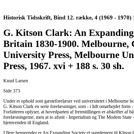
Historisk Tidsskrift, Bind 12. række, 4 (1969 - 1970) 
G. Kitson Clark: An Expanding 
Britain 1830-1900. Melbourne,
University Press, Melbourne Un
Press, 1967. xvi + 188 s. 30 sh.
Knud Larsen
Side 373
Under et ophold som gæsteforelæser ved universitetet i Melbourne hol
G. Kitson Clark en serie forelæsninger, som - i lidt omarbejdet form 
Forfatteren oplyser, at hovedparten af fremstillingen er afskrifter af b
forelæsningerne, men at to afsnit - Imperialism og The Modem State 
hjemvenden til England.
I flere henseender er An Expanding Society et supplement til Kitson