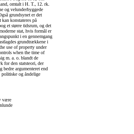
nd, omtalt i H. T., 12. rk.
evne og velunderbyggede
Også grundsynet er det
 kan konstateres på
og et større tidsrum, og det
moderne stat, hvis formål er
gangspunkt i en gennemgang
fastlagdes grundtrækkene i
the use of property under
ontrols when the time of
ig m. a. o. blandt de
 for den statsteori, der
og bedre argumenteret end
politiske og åndelige
y være
enlunde