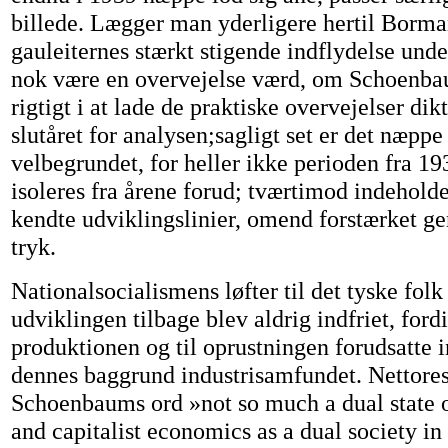
billede. Lægger man yderligere hertil Borm
gauleiternes stærkt stigende indflydelse unde
nok være en overvejelse værd, om Schoenba
rigtigt i at lade de praktiske overvejelser di
slutåret for analysen;sagligt set er det næppe
velbegrundet, for heller ikke perioden fra 19
isoleres fra årene forud; tværtimod indeholde
kendte udviklingslinier, omend forstærket g
tryk.
Nationalsocialismens løfter til det tyske folk 
udviklingen tilbage blev aldrig indfriet, fordi
produktionen og til oprustningen forudsatte 
dennes baggrund industrisamfundet. Nettores
Schoenbaums ord »not so much a dual state o
and capitalist economics as a dual society in