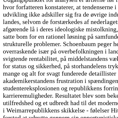
hvor forfatteren konstaterer, at tendenserne i
udvikling ikke adskiller sig fra de øvrige ind
landes, selvom de forstærkedes af nederlagets
afgørende lå i deres ideologiske mistolkning,
satte bom for en rationel løsning på samfund
strukturelle problemer. Schoenbaum peger h
overraskende især på overbefolkningen i lan
svigtende rentabilitet, på middelstandens v
for status og sikkerhed, på storhandelens try
mange og alt for svagt funderede detaillister
akademikerstandens frustration i spændinge
studentereksplosionen og republikkens forri
karrieremuligheder. Resultatet blev som bek
utilfredshed og et udbredt had til det moder
i Weimarrepublikkens skikkelse - følelser H
forstod at udnytte gennem sin opportunistisk