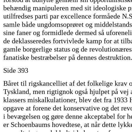
behændig manipuleren med sit ideologiske 
utilfredses parti par excellence formåede N.S
samle både ungdomsoprøret og middelstands
sine faner og formidlede dermed så uforenel
de deklasseredes fortvivlede kamp for at til
gamle borgerlige status og de revolutionære
fanatiske bestræbelser på dennes destruktion
Side 393
Båret til rigskancelliet af det folkelige krav 
Tyskland, men rigtignok også hjulpet på vej 
klassers miskalkulationer, blev det fra 1933 
opgave at forene det konservative og det rev
i bevægelsen og gøre denne akceptabel for h
er Schoenbaums hovedtese, at når dette lykke