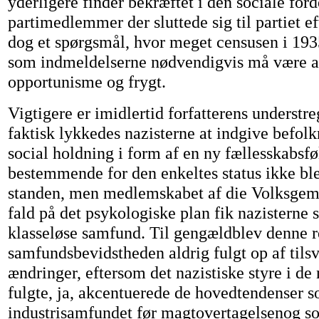
yderligere finder bekræftet i den sociale ford
partimedlemmer der sluttede sig til partiet ef
dog et spørgsmål, hvor meget censusen i 193
som indmeldelserne nødvendigvis må være a
opportunisme og frygt.
Vigtigere er imidlertid forfatterens understre
faktisk lykkedes nazisterne at indgive befol
social holdning i form af en ny fællesskabsfø
bestemmende for den enkeltes status ikke ble
standen, men medlemskabet af die Volksgeme
fald på det psykologiske plan fik nazisterne 
klasseløse samfund. Til gengældblev denne r
samfundsbevidstheden aldrig fulgt op af tils
ændringer, eftersom det nazistiske styre i de 
fulgte, ja, akcentuerede de hovedtendenser 
industrisamfundet før magtovertagelsenog so