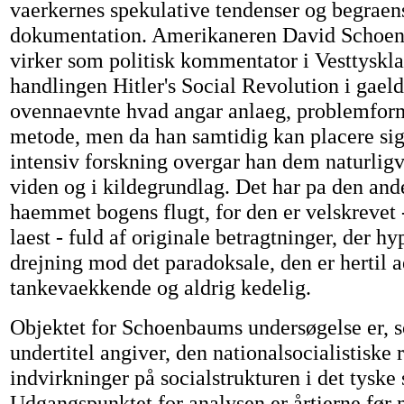
vaerkernes spekulative tendenser og begraen
dokumentation. Amerikaneren David Schoen
virker som politisk kommentator i Vesttyskla
handlingen Hitler's Social Revolution i gaeld 
ovennaevnte hvad angar anlaeg, problemfor
metode, men da han samtidig kan placere sig 
intensiv forskning overgar han dem naturligv
viden og i kildegrundlag. Det har pa den and
haemmet bogens flugt, for den er velskrevet 
laest - fuld af originale betragtninger, der hy
drejning mod det paradoksale, den er hertil 
tankevaekkende og aldrig kedelig.
Objektet for Schoenbaums undersøgelse er, 
undertitel angiver, den nationalsocialistiske 
indvirkninger på socialstrukturen i det tyske
Udgangspunktet for analysen er årtierne før