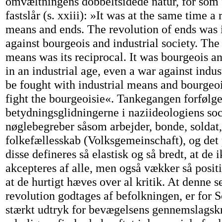
omvæltningens dobbeltsidede natur, for som 
fastslår (s. xxiii): »It was at the same time a
means and ends. The revolution of ends was 
against bourgeois and industrial society. The
means was its reciprocal. It was bourgeois an
in an industrial age, even a war against indus
be fought with industrial means and bourgeoi
fight the bourgeoisie«. Tankegangen forfølge
betydningsglidningerne i naziideologiens soc
nøglebegreber såsom arbejder, bonde, soldat,
folkefællesskab (Volksgemeinschaft), og det
disse defineres så elastisk og så bredt, at de 
akcepteres af alle, men også vækker så positi
at de hurtigt hæves over al kritik. At denne 
revolution godtages af befolkningen, er for
stærkt udtryk for bevægelsens gennemslagsk