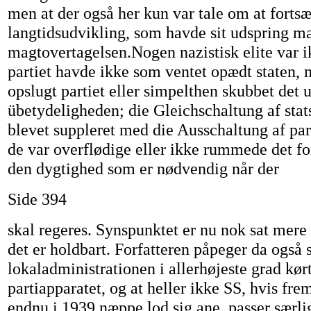
men at der også her kun var tale om at fortsæ
langtidsudvikling, som havde sit udspring ma
magtovertagelsen.Nogen nazistisk elite var i
partiet havde ikke som ventet opædt staten,
opslugt partiet eller simpelthen skubbet det 
übetydeligheden; die Gleichschaltung af stat
blevet suppleret med die Ausschaltung af par
de var overflødige eller ikke rummede det fon
den dygtighed som er nødvendig når der
Side 394
skal regeres. Synspunktet er nu nok sat mere
det er holdbart. Forfatteren påpeger da også s
lokaladministrationen i allerhøjeste grad kørt
partiapparatet, og at heller ikke SS, hvis fre
endnu i 1939 næppe lod sig ane, passer særlig