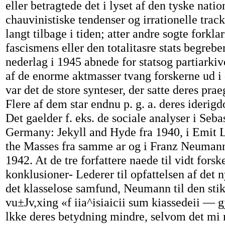
eller betragtede det i lyset af den tyske nati
chauvinistiske tendenser og irrationelle tra
langt tilbage i tiden; atter andre sogte forkla
fascismens eller den totalitasre stats begreber
nederlag i 1945 abnede for statsog partiarki
af de enorme aktmasser tvang forskerne ud i 
var det de store synteser, der satte deres pra
Flere af dem star endnu p. g. a. deres iderigd
Det gaelder f. eks. de sociale analyser i Seba
Germany: Jekyll and Hyde fra 1940, i Emit L
the Masses fra samme ar og i Franz Neuman
1942. At de tre forfattere naede til vidt forsk
konklusioner- Lederer til opfattelsen af det
det klasselose samfund, Neumann til den stik
vu±Jv,xing «f iia^isiaicii sum kiassedeii — g
lkke deres betydning mindre, selvom det mi