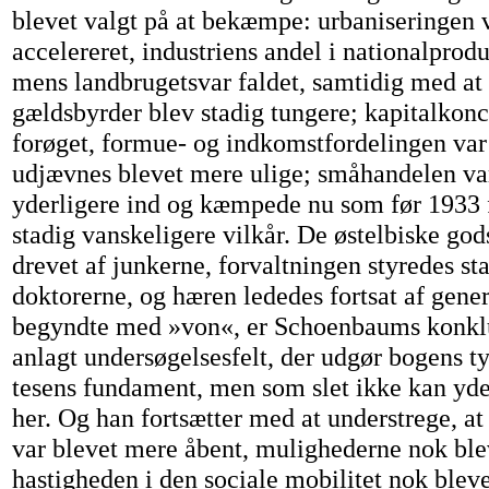
blevet valgt på at bekæmpe: urbaniseringen 
accelereret, industriens andel i nationalprodu
mens landbrugetsvar faldet, samtidig med at
gældsbyrder blev stadig tungere; kapitalkonc
forøget, formue- og indkomstfordelingen va
udjævnes blevet mere ulige; småhandelen va
yderligere ind og kæmpede nu som før 1933 f
stadig vanskeligere vilkår. De østelbiske gods
drevet af junkerne, forvaltningen styredes st
doktorerne, og hæren lededes fortsat af gener
begyndte med »von«, er Schoenbaums konklu
anlagt undersøgelsesfelt, der udgør bogens 
tesens fundament, men som slet ikke kan yde
her. Og han fortsætter med at understrege, a
var blevet mere åbent, mulighederne nok blev
hastigheden i den sociale mobilitet nok bleve