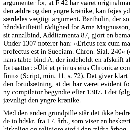
argumenter for, at F 42 har været originalman
den ældre og den yngre krønike, kan føjes yd
særdeles vægtigt argument. Bartholin, der so
håndskriftettil rådighed for Arne Magnusson,
sit annalbind, Additamenta 87, gjort en be
Under 1307 noterer han: »Ericus rex cum ma
profectus est in Sueciam. Chron. Sial. 240« (
hans tabte bind A, der indeholdt en afskrift a
fortsætter: »Übi et primus eius Chronicæ co
finit« (Script, min. 11, s. 72). Det giver kla
den forudsætning, at det har været evident fo
ny compilator begyndte efter 1307. I det føl
jævnligt den yngre krønike.
Med den anden grundpille står det ikke bedre 
de to hdskr. fra 17. årh., som viser en beskær
kirkelige og religiøse stof i den ældre årbog