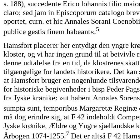
s. 188), succedente Erico lohannis filio ma
claro; sed jam in Episcoporurn catalogo brev
oportet, curn. et hic Annales Sorani Coenobii
5
publice gestis finem habeant«.
Hamsfort placerer her entydigt den yngre krø
kloster, og vi har ingen grund til at betvivle 
denne udtalelse fra en tid, da klostrenes skat
tilgængelige for landets historikere. Det kan 
at Hamsfort bruger en nogenlunde tilsvarend
for historiske begivenheder i bisp Peder Pags 
fra Jyske krønike: »ut habent Annales Sorens
sumpta sunt, temporibus Margaretæ Reginæ c
må dog erindre sig, at F 42 indeholdt Comp
Jyske krønike, Ældre og Yngre sjællandske 
7
Årbogen 1074-1255.
Det er altså F 42 Hams