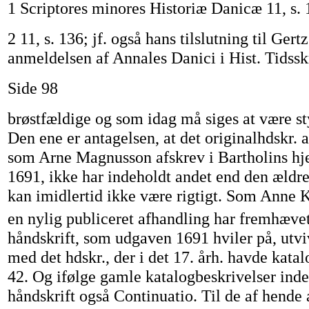
1 Scriptores minores Historiæ Danicæ 11, s. 
2 11, s. 136; jf. også hans tilslutning til Gert
anmeldelsen af Annales Danici i Hist. Tidsskr.
Side 98
brøstfældige og som idag må siges at være s
Den ene er antagelsen, at det originalhdskr. af
som Arne Magnusson afskrev i Bartholins hj
1691, ikke har indeholdt andet end den ældre
kan imidlertid ikke være rigtigt. Som Anne K
en nylig publiceret afhandling har fremhævet
håndskrift, som udgaven 1691 hviler på, utvi
med det hdskr., der i det 17. årh. havde kata
42. Og ifølge gamle katalogbeskrivelser inde
håndskrift også Continuatio. Til de af hende 