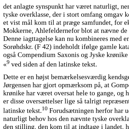
det anlagte synspunkt har været naturligt, ne
tyske overklasse, der i stort omfang omgav 
et vist mål kom til at præge samfundet, for 
Mokkerne, Ahlefeldernefor blot at nævne de
Denne iagttagelse kan nu kombineres med e
Sorøhdskr. (F 42) indeholdt ifølge gamle kat
også Compendium Saxonis og Jyske krønike 
9
«
ved siden af den latinske tekst.
Dette er en højst bemærkelsesværdig kendsge
Jørgensen har gjort opmærksom på, at Gomp
krønike har været oversat hele to gange, og 
er disse oversættelser lige så talrigt repræs
10
latinske tekst.
Forudsætningen herfor har ud
naturligt behov hos den nævnte tyske overkla
den stilling, den kom til at indtage i landet, 