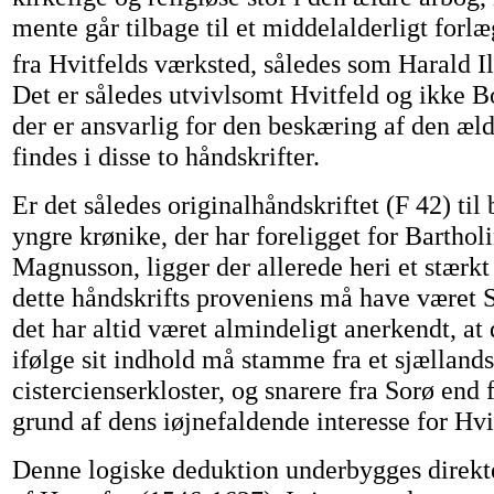
mente går tilbage til et middelalderligt for
fra Hvitfelds værksted, således som Harald Il
Det er således utvivlsomt Hvitfeld og ikke Bo
der er ansvarlig for den beskæring af den æld
findes i disse to håndskrifter.
Er det således originalhåndskriftet (F 42) til
yngre krønike, der har foreligget for Barthol
Magnusson, ligger der allerede heri et stærkt 
dette håndskrifts proveniens må have været S
det har altid været almindeligt anerkendt, at
ifølge sit indhold må stamme fra et sjælland
cistercienserkloster, og snarere fra Sorø end
grund af dens iøjnefaldende interesse for Hv
Denne logiske deduktion underbygges direkte