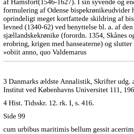
af Hamsfort(1546-1627). I sin syvende og en
formulering af Odense bispekrønikeudvider 
oprindeligt meget kortfattede skildring af bi
levned (1340-62) ved benyttelse bl. a. af den
sjællandskekrønike (forordn. 1354, Skånes o
erobring, krigen med hanseaterne) og slutter
»obiit anno, quo Valdemarus
3 Danmarks ældste Annalistik, Skrifter udg. a
Institut ved Københavns Universitet 111, 1969
4 Hist. Tidsskr. 12. rk. I, s. 416.
Side 99
cum urbibus maritimis bellum gessit acerrime