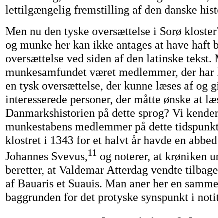
lettilgængelig fremstilling af den danske hist
Men nu den tyske oversættelse i Sorø kloste
og munke her kan ikke antages at have haft b
oversættelse ved siden af den latinske tekst.
munkesamfundet været medlemmer, der har 
en tysk oversættelse, der kunne læses af og giv
interesserede personer, der måtte ønske at læ
Danmarkshistorien på dette sprog? Vi kender 
munkestabens medlemmer på dette tidspunkt.
klostret i 1343 for et halvt år havde en abbe
11
Johannes Svevus,
og noterer, at krøniken 
beretter, at Valdemar Atterdag vendte tilbage 
af Bauaris et Suauis. Man aner her en samm
baggrunden for det protyske synspunkt i noti