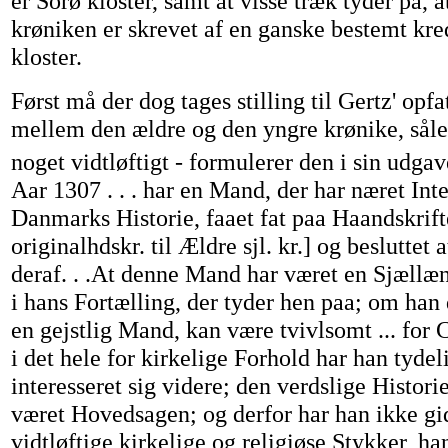
er Sorø kloster, samt at visse træk tyder på, at
krøniken er skrevet af en ganske bestemt kred
kloster.
Først må der dog tages stilling til Gertz' opfa
mellem den ældre og den yngre krønike, sål
noget vidtløftigt - formulerer den i sin udgav
Aar 1307 . . . har en Mand, der har næret Inte
Danmarks Historie, faaet fat paa Haandskriftet
originalhdskr. til Ældre sjl. kr.] og besluttet 
deraf. . .At denne Mand har været en Sjællæn
i hans Fortælling, der tyder hen paa; om han
en gejstlig Mand, kan være tvivlsomt ... for 
i det hele for kirkelige Forhold har han tydel
interesseret sig videre; den verdslige Histori
været Hovedsagen; og derfor har han ikke gid
vidtløftige kirkelige og religiøse Stykker, ha