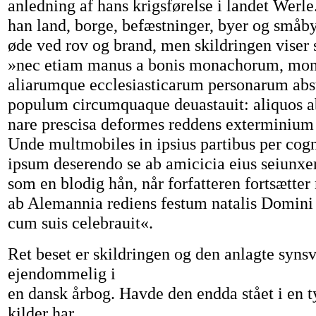
anledning af hans krigsførelse i landet Werle
han land, borge, befæstninger, byer og småbye
øde ved rov og brand, men skildringen viser 
»nec etiam manus a bonis monachorum, mo
aliarumque ecclesiasticarum personarum abst
populum circumquaque deuastauit: aliquos ab
nare prescisa deformes reddens exterminium
Unde multmobiles in ipsius partibus per cog
ipsum deserendo se ab amicicia eius seiunxe
som en blodig hån, når forfatteren fortsætt
ab Alemannia rediens festum natalis Domini
cum suis celebrauit«.
Ret beset er skildringen og den anlagte syns
ejendommelig i
en dansk årbog. Havde den endda stået i en t
kilder har