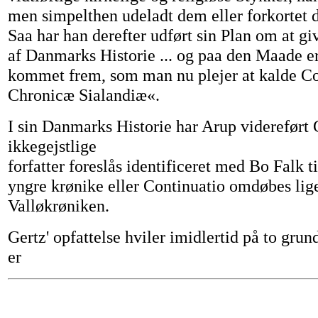
men simpelthen udeladt dem eller forkortet 
Saa har han derefter udført sin Plan om at gi
af Danmarks Historie ... og paa den Maade e
kommet frem, som man nu plejer at kalde Co
Chronicæ Sialandiæ«.
I sin Danmarks Historie har Arup videreført 
ikkegejstlige
forfatter foreslås identificeret med Bo Falk t
yngre krønike eller Continuatio omdøbes lige
Valløkrøniken.
Gertz' opfattelse hviler imidlertid på to grun
er