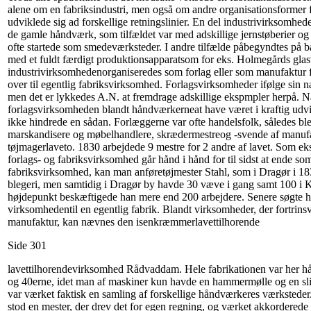
alene om en fabriksindustri, men også om andre organisationsformer f
udviklede sig ad forskellige retningslinier. En del industrivirksomhe
de gamle håndværk, som tilfældet var med adskillige jernstøberier og 
ofte startede som smedeværksteder. I andre tilfælde påbegyndtes på b
med et fuldt færdigt produktionsapparatsom for eks. Holmegårds glas
industrivirksomhedenorganiseredes som forlag eller som manufaktur fo
over til egentlig fabriksvirksomhed. Forlagsvirksomheder ifølge sin na
men det er lykkedes A.N. at fremdrage adskillige ekspmpler herpå. 
forlagsvirksomheden blandt håndværkerneat have været i kraftig udvi
ikke hindrede en sådan. Forlæggerne var ofte handelsfolk, således ble
marskandisere og møbelhandlere, skrædermestreog -svende af manufa
tøjmagerlaveto. 1830 arbejdede 9 mestre for 2 andre af lavet. Som e
forlags- og fabriksvirksomhed går hånd i hånd for til sidst at ende so
fabriksvirksomhed, kan man anføretøjmester Stahl, som i Dragør i 1834
blegeri, men samtidig i Dragør by havde 30 væve i gang samt 100 i
højdepunkt beskæftigede han mere end 200 arbejdere. Senere søgte 
virksomhedentil en egentlig fabrik. Blandt virksomheder, der fortrins
manufaktur, kan nævnes den isenkræmmerlavettilhorende
Side 301
lavettilhorendevirksomhed Rådvaddam. Hele fabrikationen var her 
og 40erne, idet man af maskiner kun havde en hammermølle og en slib
var værket faktisk en samling af forskellige håndværkeres værksteder.
stod en mester, der drev det for egen regning, og værket akkordered