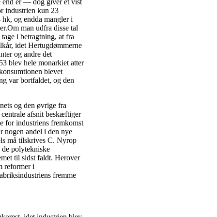
end er — dog giver et vist
r industrien kun 23
hk, og endda mangler i
oner.Om man udfra disse tal
ge i betragtning, at fra
ilkår, idet Hertugdømmerne
nter og andre det
53 blev hele monarkiet atter
r konsumtionen blevet
g var bortfaldet, og den
nets og den øvrige fra
centrale afsnit beskæftiger
 for industriens fremkomst
r nogen andel i den nye
ls må tilskrives C. Nyrop
 de polytekniske
met til sidst faldt. Herover
m reformer i
 fabriksindustriens fremme
komst, idet industrien blev