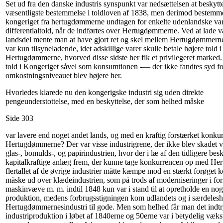
Set ud fra den danske industris synspunkt var nedsættelsen at beskytt
væsentligste bestemmelse i toldloven af 1838, men derimod bestemmels
kongeriget fra hertugdømmerne undtagen for enkelte udenlandske vare
differentialtold, når de indførtes over Hertugdømmerne. Ved at lade vare
landsdel mente man at have gjort ret og skel mellem Hertugdømmern
var kun tilsyneladende, idet adskillige varer skulle betale højere told 
Hertugdømmerne, hvorved disse sidste her fik et privilegeret marked.
told i Kongeriget såvel som konsumtionen -— der ikke fandtes syd fo
omkostningsniveauet blev højere her.
Hvorledes klarede nu den kongerigske industri sig uden direkte
pengeunderstottelse, med en beskyttelse, der som helhed måske
Side 303
var lavere end noget andet lands, og med en kraftig forstærket konkur
Hertugdømmerne? Der var visse industrigrene, der ikke blev skadet v
glas-, bomulds-, og papirindustrien, hvor der i læ af den tidligere bes
kapitalkraftige anlæg frem, der kunne tage konkurrencen op med 
flertallet af de øvrige industrier måtte kæmpe mod en stærkt forøget 
måske ud over klædeindustrien, som på trods af moderniseringer i fo
maskinvæve m. m. indtil 1848 kun var i stand til at opretholde en n
produktion, medens forbrugsstigningen kom udlandets og i særdeles
Hertugdømmernesindustri til gode. Men som helhed får man det indtr
industriproduktion i løbet af 1840erne og 50erne var i betydelig vækst