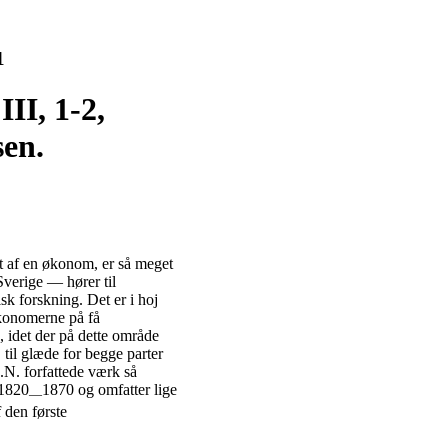
1
II, 1-2,
sen.
et af en økonom, er så meget
Sverige — hører til
k forskning. Det er i hoj
økonomerne på få
 idet der på dette område
 til glæde for begge parter
.N. forfattede værk så
 1820
1870 og omfatter lige
—
 den første