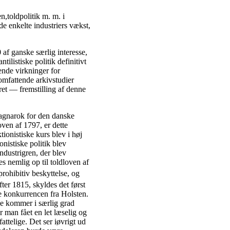
n,toldpolitik m. m. i
e enkelte industriers vækst,
 af ganske særlig interesse,
ilistiske politik definitivt
ende virkninger for
omfattende arkivstudier
ret — fremstilling af denne
 ragnarok for den danske
ven af 1797, er dette
tionistiske kurs blev i høj
nistiske politik blev
ndustrigren, der blev
es nemlig op til toldloven af
prohibitiv beskyttelse, og
fter 1815, skyldes det først
e konkurrencen fra Holsten.
de kommer i særlig grad
r man fået en let læselig og
attelige. Det ser iøvrigt ud