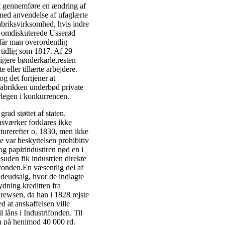
at gennemføre en ændring af
 med anvendelse af ufaglærte
fabriksvirksomhed, hvis indre
t omdiskuterede Usserød
 får man overordentlig
 tidlig som 1817. Af 29
igere bønderkarle,resten
e eller tillærte arbejdere.
g det fortjener at
 fabrikken underbød private
erlegen i konkurrencen.
rad støttet af staten.
asværker forklares ikke
urerefter o. 1830, men ikke
 var beskyttelsen prohibitiv
og papirindustiren nød en i
suden fik industrien direkte
fonden.En væsentlig del af
ædeudsalg, hvor de indlagte
dning kreditten fra
rewsen, da han i 1828 rejste
 at anskaffelsen ville
 låns i Industrifonden. Til
n på henimod 40 000 rd.