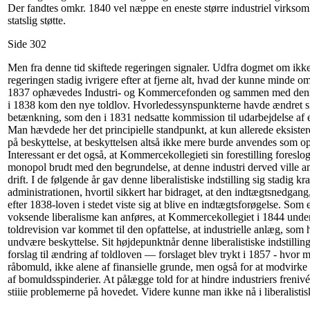
Der fandtes omkr. 1840 vel næppe en eneste større industriel virkso
statslig støtte.
Side 302
Men fra denne tid skiftede regeringen signaler. Udfra dogmet om ikke
regeringen stadig ivrigere efter at fjerne alt, hvad der kunne minde om s
1837 ophævedes Industri- og Kommercefonden og sammen med denne
i 1838 kom den nye toldlov. Hvorledessynspunkterne havde ændret si
betænkning, som den i 1831 nedsatte kommission til udarbejdelse af
Man hævdede her det principielle standpunkt, at kun allerede eksiste
på beskyttelse, at beskyttelsen altså ikke mere burde anvendes som o
Interessant er det også, at Kommercekollegieti sin forestilling foreslo
monopol brudt med den begrundelse, at denne industri derved ville ans
drift. I de følgende år gav denne liberalistiske indstilling sig stadig kr
administrationen, hvortil sikkert har bidraget, at den indtægtsnedga
efter 1838-loven i stedet viste sig at blive en indtægtsforøgelse. So
voksende liberalisme kan anføres, at Kommercekollegiet i 1844 under
toldrevision var kommet til den opfattelse, at industrielle anlæg, som
undvære beskyttelse. Sit højdepunktnår denne liberalistiske indstilli
forslag til ændring af toldloven — forslaget blev trykt i 1857 - hvor 
råbomuld, ikke alene af finansielle grunde, men også for at modvirke
af bomuldsspinderier. At pålægge told for at hindre industriers freniv
stiiie problemerne på hovedet. Videre kunne man ikke nå i liberalistis