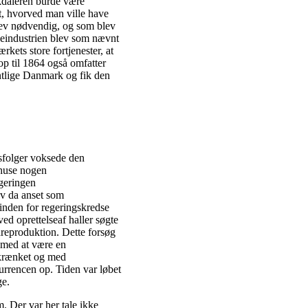
nkdaleren burde være
et, hvorved man ville have
blev nødvendig, og som blev
deindustrien blev som nævnt
rkets store fortjenester, at
 op til 1864 også omfatter
tlige Danmark og fik den
nsfolger voksede den
 huse nogen
egeringen
ev da anset som
 inden for regeringskredse
ed oprettelseaf haller søgte
areproduktion. Dette forsøg
p med at være en
dskrænket og med
urrencen op. Tiden var løbet
ge.
 Der var her tale ikke