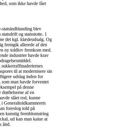
mhed, som ikke havde fået
-statsindblanding blev
tatsdrift og statsstotte. 1
 det kgl. klædeudsalg. Og
g fremgik allerede af den
 en ny toldlov fremkom med.
rende industrier havde krav
pdragelsesmiddel.
g sukkerraffinaderiernes
pores til at modernisere sin
aftigere udslag inden for
ng, som man havde forventet
m eksempel på denne
 drøftelserne af en
 havde slået rod, kunne
ng i Generaltoldkammerets
man foreslog told på
 en kunstig fremblomstring
éckal, ud kan man kaiue at
k ånd.