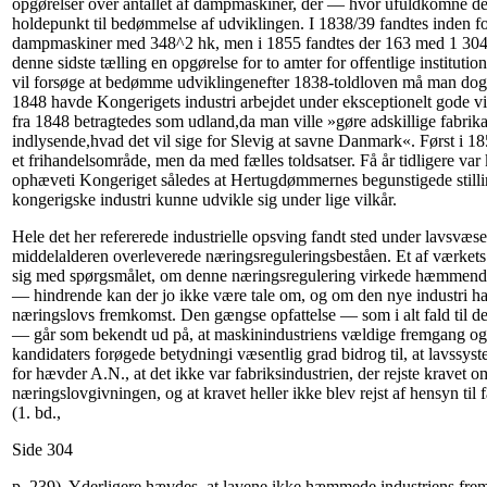
opgørelser over antallet af dampmaskiner, der — hvor ufuldkomne de 
holdepunkt til bedømmelse af udviklingen. I 1838/39 fandtes inden fo
dampmaskiner med 348^2 hk, men i 1855 fandtes der 163 med 1 304 
denne sidste tælling en opgørelse for to amter for offentlige instituti
vil forsøge at bedømme udviklingenefter 1838-toldloven må man dog ta
1848 havde Kongerigets industri arbejdet under eksceptionelt gode v
fra 1848 betragtedes som udland,da man ville »gøre adskillige fabrika
indlysende,hvad det vil sige for Slevig at savne Danmark«. Først i 18
et frihandelsområde, men da med fælles toldsatser. Få år tidligere va
ophæveti Kongeriget således at Hertugdømmernes begunstigede stillin
kongerigske industri kunne udvikle sig under lige vilkår.
Hele det her refererede industrielle opsving fandt sted under lavsvæse
middelalderen overleverede næringsreguleringsbeståen. Et af værkets 
sig med spørgsmålet, om denne næringsregulering virkede hæmmende
— hindrende kan der jo ikke være tale om, og om den nye industri ha
næringslovs fremkomst. Den gængse opfattelse — som i alt fald til de
— går som bekendt ud på, at maskinindustriens vældige fremgang og
kandidaters forøgede betydningi væsentlig grad bidrog til, at lavssyste
for hævder A.N., at det ikke var fabriksindustrien, der rejste kravet o
næringslovgivningen, og at kravet heller ikke blev rejst af hensyn til
(1. bd.,
Side 304
p. 239). Yderligere hævdes, at lavene ikke hæmmede industriens frem