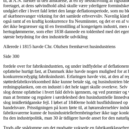
til, at A.N. hælder til den anskuelse, at en ny nedskrivning af rigsba
foretaget, at dens sølvindhold altså skulle være yderligere formindsk
undgået eller i hvert fald lettet den lange deflationsperiode, som nu 
af skæbnesvanger virkning for det samlede erhvervsliv. Navnlig klæ
også ramt af en kraftig konkurrence fra Neumiinster, og det er en af væ
det ikke begrænser sig til en fremstilling af kongerigets industri, men
hertugdømmerne, som efter 1838 dannede en toldenhed med det egen
største betydning for den industrielle udvikling
Allerede i 1815 havde Chr. Olufsen fremhævet husindustriens
Side 300
fordele over for fabriksindustrien, og under indflydelse af deflatione
opfattelse hurtigt fast, at Danmark ikke havde nogen mulighed for at
konkurrencedygtig fabriksindustri. Erfaringen havde vist, at den af r
støttedefabriksvirksomhed ikke kunne betale sig, og husindustrien bl
redningsplanken, om en industri i det hele taget skulle overleve. Selv
slog denne opfattelse i hvert fald delvis igennem, og ved præmier og v
man at fremme og regulere i særdeleshed den husindustrielle linnedv
slog imidlertidganske fejl. I løbet af 1840erne holdt husflidslinned o
handelsvare. Prisstigningen på korn førte til, at hørarealerneblev in
fabriksvarerne kunne de husindustriellefrembringelser ikke tage konk
fra den industripolitik, man 30 år tidligere havde anset for den naturli
Trods alle spådomme om det modsatte voksede en fabrikantklassefrem.