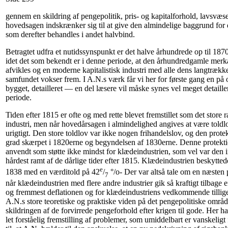
gennem en skildring af pengepolitik, pris- og kapitalforhold, lavsvæse
hovedsagen indskrænker sig til at give den almindelige baggrund for d
som derefter behandles i andet halvbind.
Betragtet udfra et nutidssynspunkt er det halve århundrede op til 1870
idet det som bekendt er i denne periode, at den århundredgamle merkant
afvikles og en moderne kapitalistisk industri med alle dens langtrækk
samfundet vokser frem. I A.N.s værk får vi her for første gang en på 
bygget, detailleret — en del læsere vil måske synes vel meget detaille
periode.
Tiden efter 1815 er ofte og med rette blevet fremstillet som det store
industri, men når hovedårsagen i almindelighed angives at være toldlo
urigtigt. Den store toldlov var ikke nogen frihandelslov, og den protek
grad skærpet i 1820erne og begyndelsen af 1830erne. Denne protektio
anvendt som støtte ikke mindst for klædeindustrien, som vel var den i
hårdest ramt af de dårlige tider efter 1815. Klædeindustrien beskytted
e
1838 med en værditold på 42
/
°/o- Der var altså tale om en næsten 
7
når klædeindustrien med flere andre industrier gik så kraftigt tilbage e
og fremmest deflationen og for klædeindustriens vedkommende tillig
A.N.s store teoretiske og praktiske viden på det pengepolitiske områ
skildringen af de forvirrede pengeforhold efter krigen til gode. Her ha
let forståelig fremstilling af problemer, som umiddelbart er vanskeligt f