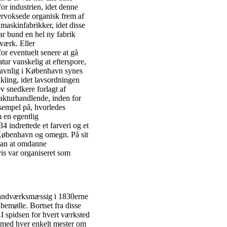
or industrien, idet denne
dervoksede organisk frem af
maskinfabrikker, idet disse
ar bund en hel ny fabrik
værk. Eller
r eventuelt senere at gå
tur vanskelig at efterspore,
Navnlig i København synes
kling, idet lavsordningen
v snedkere forlagt af
kturhandlende, inden for
ksempel på, hvorledes
m en egentlig
 indrettede et farveri og et
 København og omegn. På sit
han at omdanne
vis var organiseret som
håndværksmæssig i 1830erne
emølle. Bortset fra disse
I spidsen for hvert værksted
e med hver enkelt mester om