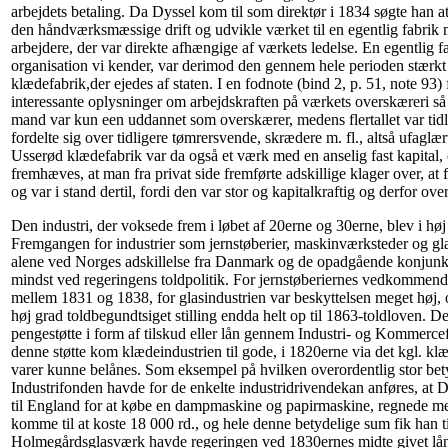
arbejdets betaling. Da Dyssel kom til som direktør i 1834 søgte han 
den håndværksmæssige drift og udvikle værket til en egentlig fabrik
arbejdere, der var direkte afhængige af værkets ledelse. En egentlig 
organisation vi kender, var derimod den gennem hele perioden stærk
klædefabrik,der ejedes af staten. I en fodnote (bind 2, p. 51, note 93)
interessante oplysninger om arbejdskraften på værkets overskæreri så
mand var kun een uddannet som overskærer, medens flertallet var tidl
fordelte sig over tidligere tømrersvende, skrædere m. fl., altså ufaglært
Usserød klædefabrik var da også et værk med en anselig fast kapital, o
fremhæves, at man fra privat side fremførte adskillige klager over, at
og var i stand dertil, fordi den var stor og kapitalkraftig og derfor ov
Den industri, der voksede frem i løbet af 20erne og 30erne, blev i høj g
Fremgangen for industrier som jernstøberier, maskinværksteder og gl
alene ved Norges adskillelse fra Danmark og de opadgående konjunkt
mindst ved regeringens toldpolitik. For jernstøberiernes vedkommende
mellem 1831 og 1838, for glasindustrien var beskyttelsen meget høj, 
høj grad toldbegundtsiget stilling endda helt op til 1863-toldloven. De
pengestøtte i form af tilskud eller lån gennem Industri- og Kommerce
denne støtte kom klædeindustrien til gode, i 1820erne via det kgl. kl
varer kunne belånes. Som eksempel på hvilken overordentlig stor bety
Industrifonden havde for de enkelte industridrivendekan anføres, at D
til England for at købe en dampmaskine og papirmaskine, regnede med
komme til at koste 18 000 rd., og hele denne betydelige sum fik han til
Holmegårdsglasværk havde regeringen ved 1830ernes midte givet lå