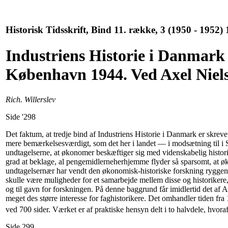
Historisk Tidsskrift, Bind 11. række, 3 (1950 - 1952) 
Industriens Historie i Danmark I
København 1944. Ved Axel Niel
Rich. Willerslev
Side '298
Det faktum, at tredje bind af Industriens Historie i Danmark er skrev
mere bemærkelsesværdigt, som det her i landet — i modsætning til i 
undtagelserne, at økonomer beskæftiger sig med videnskabelig historis
grad at beklage, al pengemidlerneherhjemme flyder så sparsomt, at 
undtagelsernær har vendt den økonomisk-historiske forskning ryggen,
skulle være muligheder for et samarbejde mellem disse og historikere,
og til gavn for forskningen. På denne baggrund får imidlertid det af A
meget des større interesse for faghistorikere. Det omhandler tiden fra
ved 700 sider. Værket er af praktiske hensyn delt i to halvdele, hvoraf
Side 299