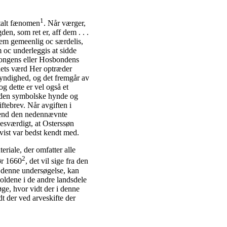
1
mtalt fænomen
. Når værger,
den, som ret er, aff dem . . .
nem gemeenlig oc særdelis,
 oc underleggis at sidde
Kongens eller Hosbondens
r dets værd Her optræder
yndighed, og det fremgår av
g dette er vel også et
e den symbolske hynde og
ftebrev. Når avgiften i
r end den nedennævnte
sesværdigt, at Osterssøn
ist var bedst kendt med.
eriale, der omfatter alle
2
ør 1660
, det vil sige fra den
r denne undersøgelse, kan
holdene i de andre landsdele
øge, hvor vidt der i denne
dt der ved arveskifte der