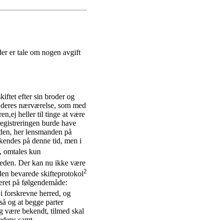
 der er tale om nogen avgift
kiftet efter sin broder og
di deres nærværelse, som med
en,ej heller til tinge at være
 registreringen burde have
den, her lensmanden på
 kendes på denne tid, men i
, omtales kun
geden. Der kan nu ikke være
2
 den bevarede skifteprotokol
eret på følgendemåde:
 i forskrevne herred, og
så og at begge parter
og være bekendt, tilmed skal
gedens samt