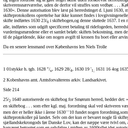
skriverensnærværelse, uden de derfor vil straffes som vedbør. . . . K
1630«. Denne autorisation blev læst på herredstinget d. l.juni 1630,
skifteprotokollens oprettelse har ikke kunnet findes i lovgivningenell
skifte indførtes 1630 23/
i skiftebogen,og denne sluttede 1637. I en r
6
alle, indførtes som udgift specificeret betaling til ridefogeden, herred
vurderingsmændene eller et samlet beløb: skiftets bekostning, men der
til de pågældende, ikke om nogen avgift til kronen fra boet eller arvi
Da en senere lensmand over Københavns len Niels Trolle
1 01stykke h. tgb. 1628 "/
, 1629 28/
, 1630 19 '
1631 16 4og 1635
u
4
1;
2 Kobenhavns amt. Amtsforvalterens arkiv. Landsarkivet.
Side 214
25/
1640 autoriserede en skiftebog for Smørum herred, hedder det: »
2
en skiftebog . . . som efter kgl. maj. forordning skal ved skriveren være p
—
men der er heller ikke i årene 1630
10 fundet nogen forordning,som
skifteprotokoller på landet. Selv om der kun er bevaret nogle få skifte
sjællandskekrongods før Danske Lov, kan der næppe være tvivl om, at
harværet betragtet som en selvfølge i midten av 1600tallet,idet autori