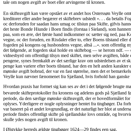
tale om nogen avgift av boet eller arvingerne til kronen.
En skifteavgift kan være opstået av et andet hos Osterssøn Veylle o
kreditorer eller andre begærer et skiftebrev udstedt ». . . da betalis Fog
oc derforuden for saadan hans umag oc tilsiun paa Skifte, gifvis han
det heste Bonde Hiunde i Boen findis (forstaa i Sieland), som hannem
paa, som en ære, det første hand indkommer oc sætter sig ned, paa 
vegne, oc der foruden, en Rixdaler eller to, efter Boens tilstand elle
fogeden på kongens og husbondens vegne, altså ...«. som offentlig m
det følgende, at fogeden skal holde en skiftebog — se herom ndf. — o
vidnesbyrd om offentligt tilsyn med skiftet, men selve avgiften, båd
pengene, synes fremkaldt av det særlige krav om udstedelsen av et ski
penge kan variere efter boets tilstand, har den en helt anden karakte
mønske avgift bobrud, der var en fast størrelse, men det er bemærkel
Veylle kun nævner fænomenet fra Sjælland, hvis forhold han ganske v
Hvordan praxis har formet sig kan ses av det i det følgende brugte mat
bevarede skifteprotokoller fra kronens og adelens gods på Sjælland f
periode, da den særlige mønske skifteavgift, der er hovedformålet fo
oplyses. Yderligere er nogle oplysninger hentet fra tingbøger. Da for
var baseret på et andet lovgrundlag, er det naturligt her blot at unders
periode findes offentligt skifte på sjællandske lovs område, og hvorvi
skulle ydes nogen avgift til kronen.
I Ølstykke herreds ældste tingbøger 1624—29 findes een sag,