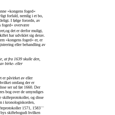
 kunne »kongens foged«
igt forfald, nemlig i et bo,
eligt. I følge forordn, av
s foged« overvære
et,og det er derfor muligt,
skiftet har udviklet sig derav.
Hvem »kongens foged« er, er
istrering eller behandling av
e, at fra 1639 skulle den,
av birke- eller
 er påvirket av eller
 hvilket omfang der er
disse ser ud før 1660. Der
føres bog over de umyndiges
skifteprotokoller, og disse
em i kronologiskorden,
—
ifteprotokoller 1571, 1583
 bys skiftebogudi hvilken