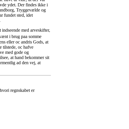
vde ydet. Der findes ikke i
lundborg, Tryggevælde og
r fundet sted, idet
.
gt indseende med arveskifter,
l vænt i brug paa somme
ns eller oc andris Gods, at
 tilstede, oc hafve
ifve med gode og
tilsee, at hand bekommer sit
ormentlig ad den vej, at
 hvori regnskabet er