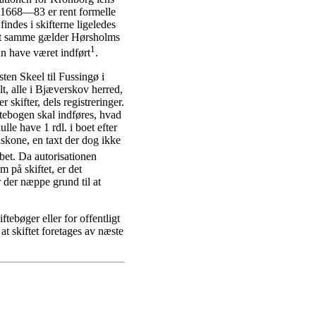
1668—83 er rent formelle
indes i skifterne ligeledes
. Det samme gælder Hørsholms
1
an have været indført
.
sten Skeel til Fussingø i
, alle i Bjæverskov herred,
 skifter, dels registreringer.
ftebogen skal indføres, hvad
lle have 1 rdl. i boet efter
skone, en taxt der dog ikke
abet. Da autorisationen
 på skiftet, er det
r der næppe grund til at
ebøger eller for offentligt
at skiftet foretages av næste