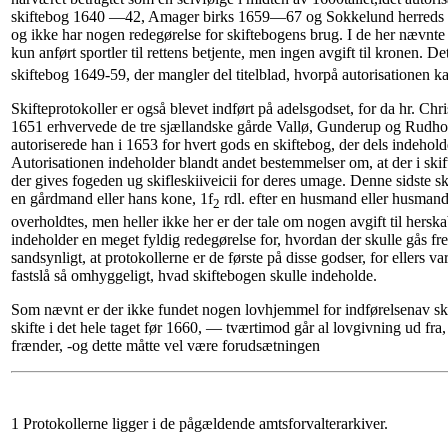
skiftebog 1640 —42, Amager birks 1659—67 og Sokkelund herreds 
og ikke har nogen redegørelse for skiftebogens brug. I de her nævnte f
kun anført sportler til rettens betjente, men ingen avgift til kronen
skiftebog 1649-59, der mangler del titelblad, hvorpå autorisationen k
Skifteprotokoller er også blevet indført på adelsgodset, for da hr. Chri
1651 erhvervede de tre sjællandske gårde Vallø, Gunderup og Rudholt
autoriserede han i 1653 for hvert gods en skiftebog, der dels indeholder
Autorisationen indeholder blandt andet bestemmelser om, at der i ski
der gives fogeden ug skifleskiiveicii for deres umage. Denne sidste sku
en gårdmand eller hans kone, 1f
rdl. efter en husmand eller husmand
2
overholdtes, men heller ikke her er der tale om nogen avgift til hersk
indeholder en meget fyldig redegørelse for, hvordan der skulle gås frem
sandsynligt, at protokollerne er de første på disse godser, for ellers va
fastslå så omhyggeligt, hvad skiftebogen skulle indeholde.
Som nævnt er der ikke fundet nogen lovhjemmel for indførelsenav skift
skifte i det hele taget før 1660, — tværtimod går al lovgivning ud fra, 
frænder, -og dette måtte vel være forudsætningen
1 Protokollerne ligger i de pågældende amtsforvalterarkiver.