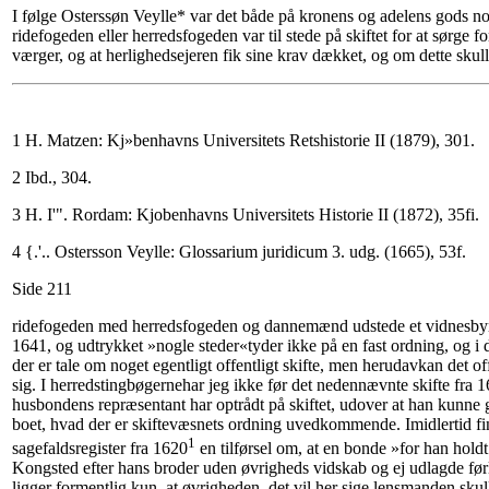
I følge Osterssøn Veylle* var det både på kronens og adelens gods nog
ridefogeden eller herredsfogeden var til stede på skiftet for at sørge fo
værger, og at herlighedsejeren fik sine krav dækket, og om dette skul
1 H. Matzen: Kj»benhavns Universitets Retshistorie II (1879), 301.
2 Ibd., 304.
3 H. I'". Rordam: Kjobenhavns Universitets Historie II (1872), 35fi.
4 {.'.. Ostersson Veylle: Glossarium juridicum 3. udg. (1665), 53f.
Side 211
ridefogeden med herredsfogeden og dannemænd udstede et vidnesbyr
1641, og udtrykket »nogle steder«tyder ikke på en fast ordning, og i de
der er tale om noget egentligt offentligt skifte, men herudavkan det of
sig. I herredstingbøgernehar jeg ikke før det nedennævnte skifte fra 
husbondens repræsentant har optrådt på skiftet, udover at han kunne 
boet, hvad der er skiftevæsnets ordning uvedkommende. Imidlertid f
1
sagefaldsregister fra 1620
en tilførsel om, at en bonde »for han holdt 
Kongsted efter hans broder uden øvrigheds vidskab og ej udlagde før
ligger formentlig kun, at øvrigheden, det vil her sige lensmanden,skull