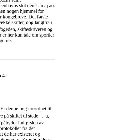
øbenhavns slot den 1. maj ao.
 men nogen hjemmel for
er kongebreve. Det første
ække skifter, dog langtfra i
sfogeden, skifteskriveren og
 er her kun tale om sportler
ngerne.
 4-
Er denne bog forordnet til
å skiftet til stede . . .a,
 påbyder indførslen av
protokoller fra det
 de har existeret og
sationen for Kronborg lens