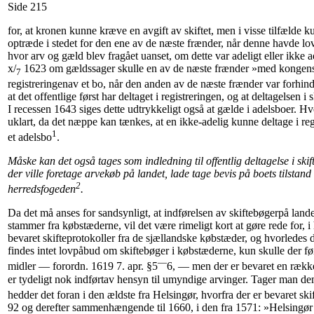
Side 215
for, at kronen kunne kræve en avgift av skiftet, men i visse tilfælde
optræde i stedet for den ene av de næste frænder, når denne havde lovl
hvor arv og gæld blev fragået uanset, om dette var adeligt eller ikke ad
x/
1623 om gældssager skulle en av de næste frænder »med kongen
7
registreringenav et bo, når den anden av de næste frænder var forhindr
at det offentlige først har deltaget i registreringen, og at deltagelsen i 
I recessen 1643 siges dette udtrykkeligt også at gælde i adelsboer. 
uklart, da det næppe kan tænkes, at en ikke-adelig kunne deltage i reg
1
et adelsbo
.
Måske kan det også tages som indledning til offentlig deltagelse i skift
der ville foretage arvekøb på landet, lade tage bevis på boets tilstand 
2
herredsfogeden
.
Da det må anses for sandsynligt, at indførelsen av skiftebøgerpå landet
stammer fra købstæderne, vil det være rimeligt kort at gøre rede for, i
bevaret skifteprotokoller fra de sjællandske købstæder, og hvorledes 
findes intet lovpåbud om skiftebøger i købstæderne, kun skulle der 
—
midler — forordn. 1619 7. apr. §5
6, — men der er bevaret en række 
er tydeligt nok indførtav hensyn til umyndige arvinger. Tager man d
hedder det foran i den ældste fra Helsingør, hvorfra der er bevaret sk
92 og derefter sammenhængende til 1660, i den fra 1571: »Helsingør