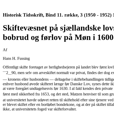
Historisk Tidsskrift, Bind 11. række, 3 (1950 - 1952) 
Skiftevæsnet på sjællandske lo
bobrud og førlov på Møn i 1600-
Af
Hans H. Fussing
Offentligt skifte foretaget av herlighedsejeren på landet blev først lov
—
2
90, men selv om arveskiftet normalt var privat, findes der dog 
—
— kronens eller husbondens — deltagelse i skiftebehandlingen tidli
enhver husbond øvede skifteret længe før Danske Lov, synes dette ikk
at være foregået undtagelsesvis før 1630. I al fald kendes den private 
først med sikkerhed fra 1653, og det sted, Matzen henviser til som gr
at universitetet havde udøvet retten til skiftehold efter sine tjenere ve
er blevet skiftet efter en bortløbet bondekone, og at der på skiftet tilfa
ikke, at universitetets foged var skifteforvalter.