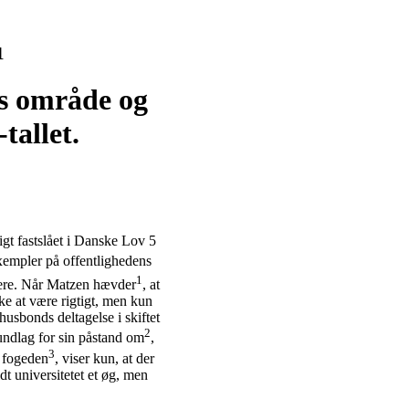
1
vs område og
tallet.
ligt fastslået i Danske Lov 5
exempler på offentlighedens
1
gere. Når Matzen hævder
, at
e at være rigtigt, men kun
husbonds deltagelse i skiftet
2
undlag for sin påstand om
,
3
d fogeden
, viser kun, at der
ldt universitetet et øg, men