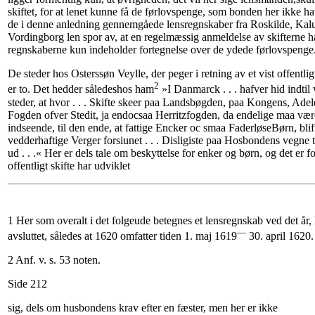
skiftet, for at lenet kunne få de førlovspenge, som bonden her ikke ha
de i denne anledning gennemgåede lensregnskaber fra Roskilde, Ka
Vordingborg len spor av, at en regelmæssig anmeldelse av skifterne ha
regnskaberne kun indeholder fortegnelse over de ydede førlovspenge
De steder hos Osterssøn Veylle, der peger i retning av et vist offentli
2
er to. Det hedder såledeshos ham
»I Danmarck . . . hafver hid indti
steder, at hvor . . . Skifte skeer paa Landsbøgden, paa Kongens, Adele
Fogden ofver Stedit, ja endocsaa Herritzfogden, da endelige maa være
indseende, til den ende, at fattige Encker oc smaa FaderløseBørn, bl
vedderhaftige Verger forsiunet . . . Disligiste paa Hosbondens vegne 
ud . . .« Her er dels tale om beskyttelse for enker og børn, og det er f
offentligt skifte har udviklet
1 Her som overalt i det folgeude betegnes et lensregnskab ved det år,
—
avsluttet, således at 1620 omfatter tiden 1. maj 1619
30. april 1620.
2 Anf. v. s. 53 noten.
Side 212
sig, dels om husbondens krav efter en fæster, men her er ikke