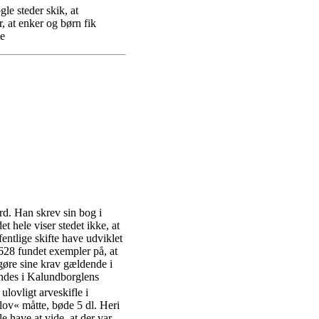
le steder skik, at
r, at enker og børn fik
le
d. Han skrev sin bog i
t hele viser stedet ikke, at
fentlige skifte have udviklet
1628 fundet exempler på, at
gøre sine krav gældende i
indes i Kalundborglens
ulovligt arveskifle i
lov« måtte, bøde 5 dl. Heri
e have at vide, at der var