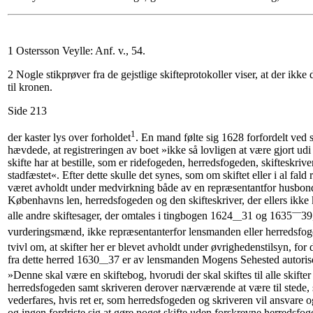
1 Ostersson Veylle: Anf. v., 54.
2 Nogle stikprøver fra de gejstlige skifteprotokoller viser, at der ikke
til kronen.
Side 213
1
der kaster lys over forholdet
. En mand følte sig 1628 forfordelt ved s
hævdede, at registreringen av boet »ikke så lovligen at være gjort u
skifte har at bestille, som er ridefogeden, herredsfogeden, skifteskriver
stadfæstet«. Efter dette skulle det synes, som om skiftet eller i al fald
været avholdt under medvirkning både av en repræsentantfor husbon
Københavns len, herredsfogeden og den skifteskriver, der ellers ikke
—
alle andre skiftesager, der omtales i tingbogen 1624
31 og 1635
39
—
vurderingsmænd, ikke repræsentanterfor lensmanden eller herredsfo
tvivl om, at skifter her er blevet avholdt under øvrighedenstilsyn, for
fra dette herred 1630
37 er av lensmanden Mogens Sehested autoris
—
»Denne skal være en skiftebog, hvorudi der skal skiftes til alle skifter
herredsfogeden samt skriveren derover nærværende at være til stede, 
vederfares, hvis ret er, som herredsfogeden og skriveren vil ansvare 
og ingen fordriste sig at gøre noget skifte uden forskrevne herredsfo