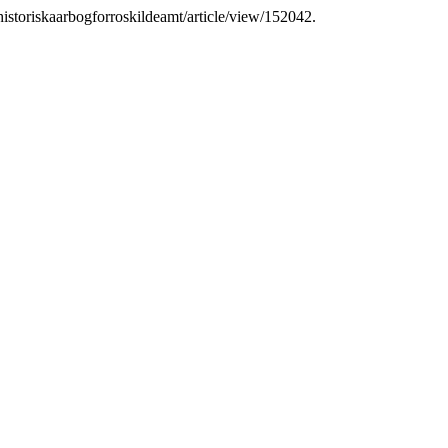
k/historiskaarbogforroskildeamt/article/view/152042.