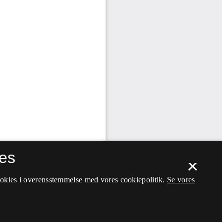
es
×
ookies i overensstemmelse med vores cookiepolitik.
Se vores