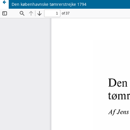
Den københavnske tømrerstrejke 1794