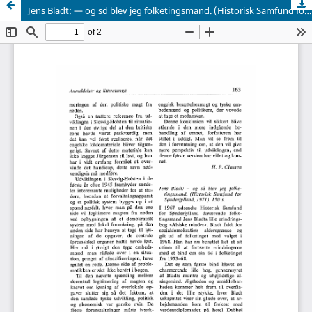
Jens Bladt: — og sd blev jeg folketingsmand. (Historisk Samfund for Sønderjylland, 1971). 150 s.