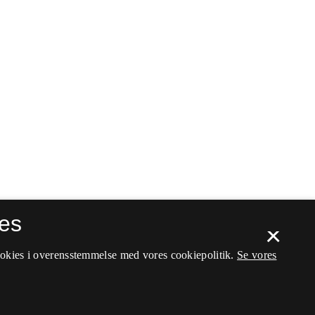
es
×
ookies i overensstemmelse med vores cookiepolitik.
Se vores