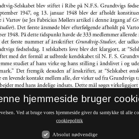
enne hjemmeside bruger cooki
velsen. Ved at bruge vores hjemmeside giver du samtykke til alle c
cookiepolitik
Absolut nødvendige