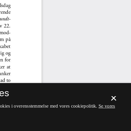
es
×
ookies i overensstemmelse med vores cookiepolitik.
Se vores