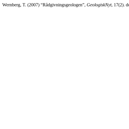
Wernberg, T. (2007) “Rådgivningsgeologen”,
GeologiskNyt
, 17(2). 