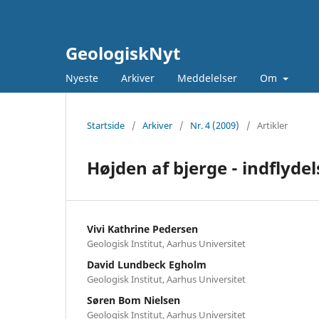
GeologiskNyt
Nyeste
Arkiver
Meddelelser
Om
Startside
/
Arkiver
/
Nr. 4 (2009)
/
Artikler
Højden af bjerge - indflydel
Vivi Kathrine Pedersen
Geologisk Institut, Aarhus Universitet
David Lundbeck Egholm
Geologisk Institut, Aarhus Universitet
Søren Bom Nielsen
Geologisk Institut, Aarhus Universitet