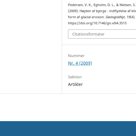
Pedersen, V. K., Egholm, D. L., & Nielsen, S.
(2009). Højden af bjerge - indflydelse af kli
form af glacial erosion.
GeologiskNyt
,
19
(4).
https://doi.org/10.7146/gn.v0i4.3515
Citationsformater
Nummer
Nr. 4 (2009)
Sektion
Artikler