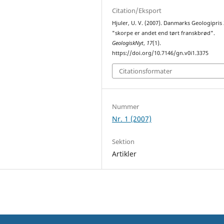
Citation/Eksport
Hjuler, U. V. (2007). Danmarks Geologipris 
"skorpe er andet end tørt franskbrød".
GeologiskNyt
,
17
(1).
https://doi.org/10.7146/gn.v0i1.3375
Citationsformater
Nummer
Nr. 1 (2007)
Sektion
Artikler