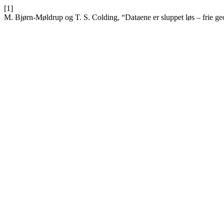
[1]
M. Bjørn-Møldrup og T. S. Colding, “Dataene er sluppet løs – frie ge