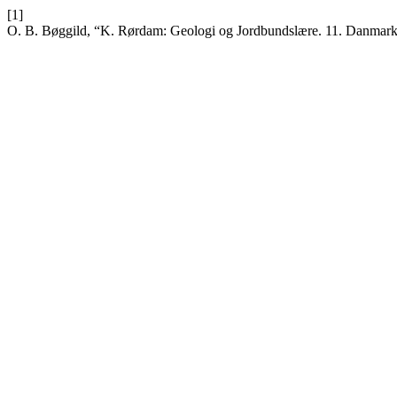
[1]
O. B. Bøggild, “K. Rørdam: Geologi og Jordbundslære. 11. Danmarks