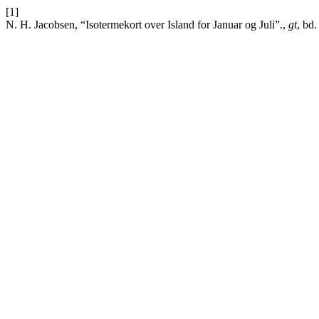
[1]
N. H. Jacobsen, “Isotermekort over Island for Januar og Juli”.,
gt
, bd.