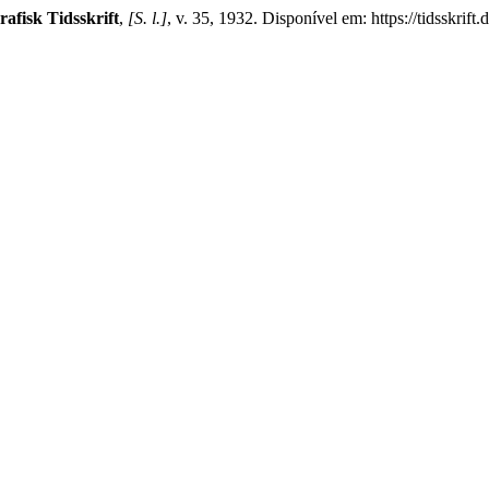
afisk Tidsskrift
,
[S. l.]
, v. 35, 1932. Disponível em: https://tidsskrift