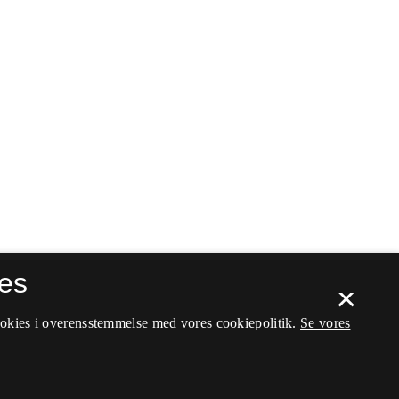
es
×
ookies i overensstemmelse med vores cookiepolitik.
Se vores