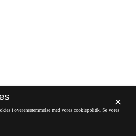
es
×
ookies i overensstemmelse med vores cookiepolitik.
Se vores