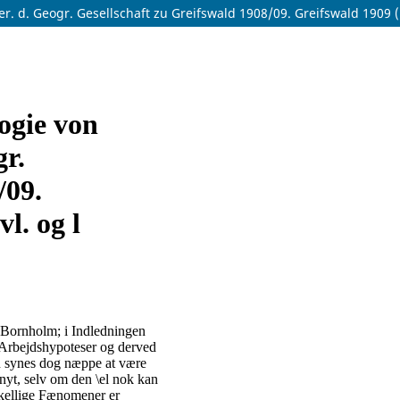
. d. Geogr. Gesellschaft zu Greifswald 1908/09. Greifswald 1909 (1