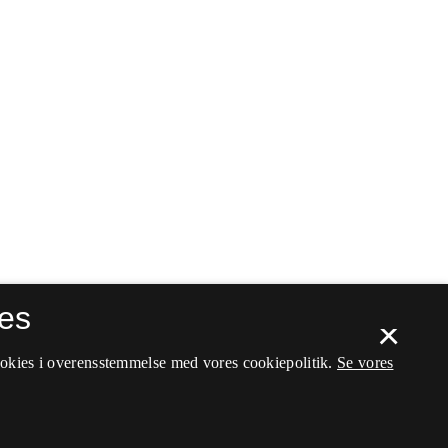
es
×
ookies i overensstemmelse med vores cookiepolitik.
Se vores