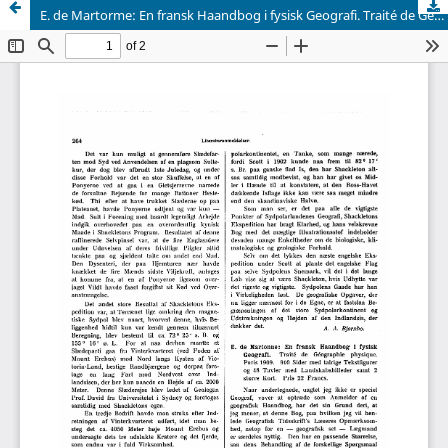
E. de Martorme: En fransk Haandbog i fysisk Geografi. Traité de Geographie physique. Paris 1909. 910 Sider med talrige Tekstfigurer og 48 Tavler med Landskabsbilleder samt 2 større Kort. Pris 22 Francs.