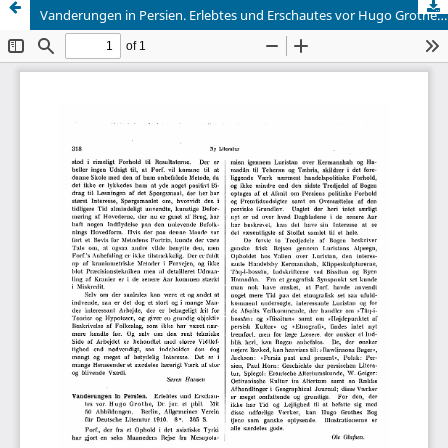
Vanderungen in Persien. Erlebtes und Erschautes vor Hugo Grothe, Dr. jur. et phil. Mit 50 Abbildungen. Berlin, Allgemeiner Verein für Deutsche Literatur 1910. B°. 365 S.