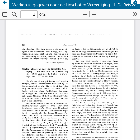
Werken uitgegeven door de Linschoten-Vereeniging-. 1: De Reis van Jan Cornlisz May 1611 —1612, uitg. door S. Muller, VGravenhage 1909. LVI -f 226 Sider.