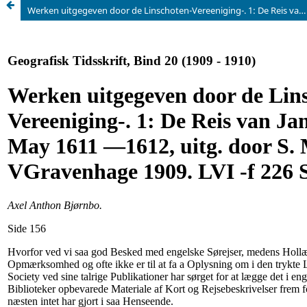
Werken uitgegeven door de Linschoten-Vereeniging-. 1: De Reis van Jan Cornlisz May 1611 —1612, uitg. door S. Muller, VGravenhage 1909. LVI -f 226 Sider.