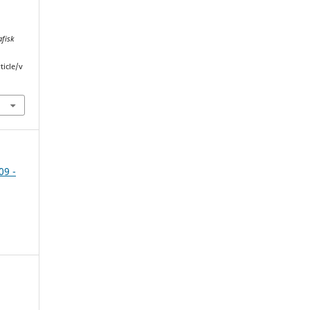
fisk
ticle/v
09 -