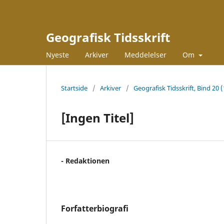
Geografisk Tidsskrift
Nyeste
Arkiver
Meddelelser
Om
Startside
/
Arkiver
/
Geografisk Tidsskrift, Bind 20 
[Ingen Titel]
- Redaktionen
Forfatterbiografi