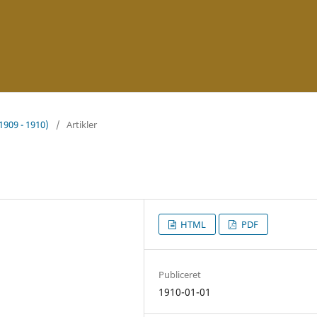
(1909 - 1910)
/
Artikler
HTML
PDF
Publiceret
1910-01-01