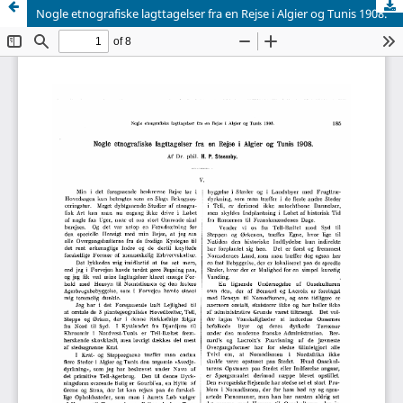
Nogle etnografiske lagttagelser fra en Rejse i Algier og Tunis 1908.