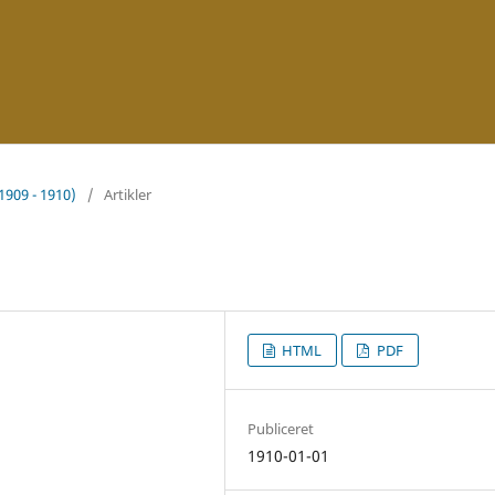
(1909 - 1910)
/
Artikler
HTML
PDF
Publiceret
1910-01-01