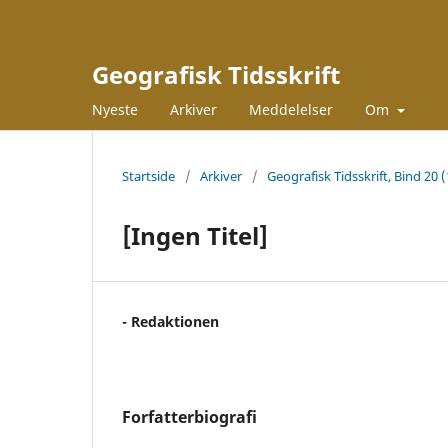
Geografisk Tidsskrift
Nyeste
Arkiver
Meddelelser
Om
Startside
/
Arkiver
/
Geografisk Tidsskrift, Bind 20 
[Ingen Titel]
- Redaktionen
Forfatterbiografi