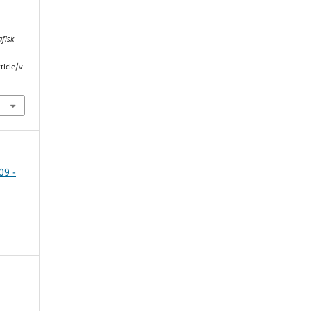
fisk
ticle/v
09 -