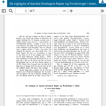
De vigtigste af danske foretagne Rejser og Forskninger i Asien.