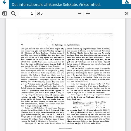
Det internationale afrikanske Selskabs Virksomhed,