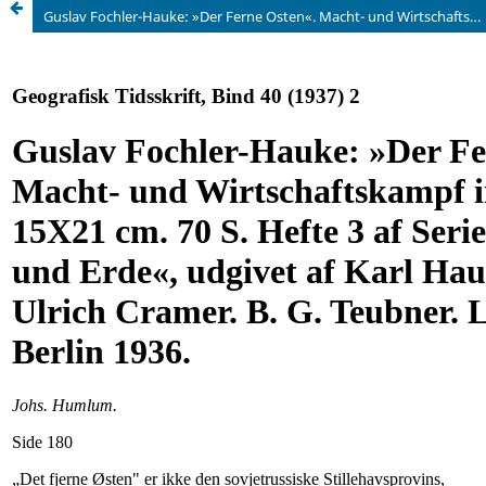
Guslav Fochler-Hauke: »Der Ferne Osten«. Macht- und Wirtschaftskampf in Ostasien. 15X21 cm. 70 S. Hefte 3 af Serien. »Macht und Erde«, udgivet af Karl Haushofer og Ulrich Cramer. B. G. Teubner. Leipzig und Berlin 1936.