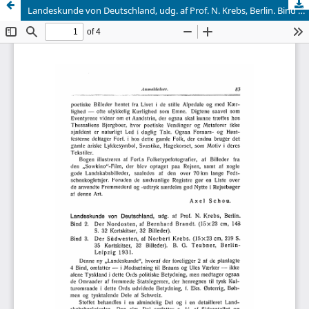
Landeskunde von Deutschland, udg. af Prof. N. Krebs, Berlin. Bind 2. Der Nordosten, af Bernhard Brandt. (15x23 cm, 148 S. 32 Kortskitser, 32 Billeder). Bind 3. Der Südwesten, af Norbert Krebs. (15x23 cm, 219 S. 35 Kortskitser, 32 Billeder). B. G. Teubner, Berlin- Leipzig 1931.