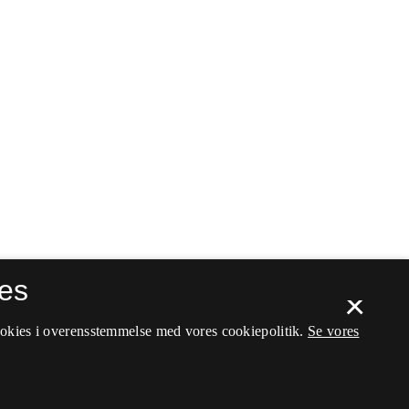
es
×
ookies i overensstemmelse med vores cookiepolitik.
Se vores