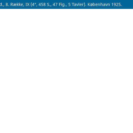
 8. Række, IX (4°, 458 S., 47 Fig., 5 Tavler). København 1925.