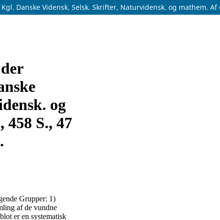
gl. Danske Vidensk. Selsk. Skrifter, Naturvidensk. og mathem. Af d.,