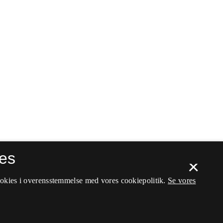
es
×
ookies i overensstemmelse med vores cookiepolitik.
Se vores