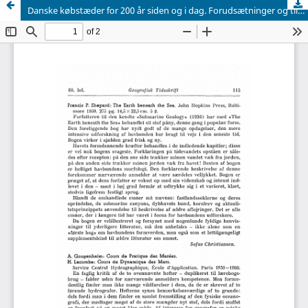
Danske købstæder for 200 år siden og i dag. Forudsætninger og tilstande i billeder og tekst ved Mogens Lebech. Bind I—11. 296 sider, 204 sider. Udgivet på 200-årsdagen for oprettelsen af Købstædernes almindelige Brandforsikring.