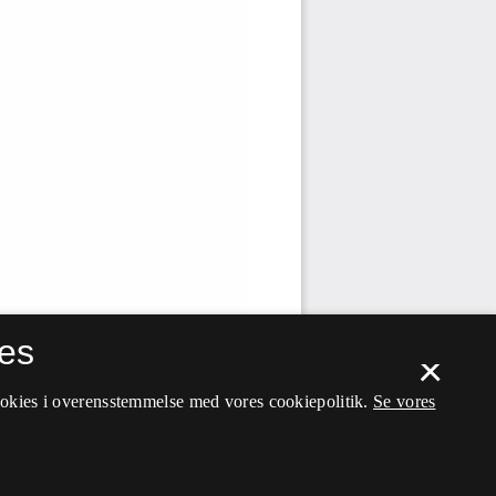
es
×
ookies i overensstemmelse med vores cookiepolitik.
Se vores